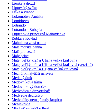
Lienka a drozd
Liptovský sváko
Líška a vrabec
Lokomotíva Amálka
Lomidrevo
Lotrando
Lotrando a Zubejda
Lupienok a princezná Makovienka
Ľubka a Kovlad
Mahuliena zlatá panna
Malá morská panna
Malá princezná
Malý princ
Matej veľký kráľ a Uljana veľká kráľovná
Matej veľký kráľ a Uljana veľká kráľovná (verzia 2)
Matej veľký kráľ a Uľjana veľká kráľovná
Mechúrik najväčší na svete
Medený drak
Medovníkova láska
Medovníkový domček
Medvedica a drevorubač
Medvedie dedičstvo
Medvedíky nemajú rady krupicu
Meninkovia
Mladosť veveričky Perri