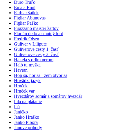
Ďuro Truľo
Ema a Emil
Farbiar šatiek
Figliar Abunuvas
Figliar Paľko
Firazzano majster žartov
Florián dedo a smutný lord
Fredrik Olsen
Guliver v Lilipute
Guliverove cesty 1. časť
Guliverove cesty 2. časť
Hakela s orlím perom
Haló tu myška
Havran
Hop sa, hor sa - zem otvor sa
Hovädzí jazyk
Hrnček
Hrnček var
Hvezdárov somár a somárov hvezdár
Ihla na plátanie
Iná
Janíčko
Janko Hraško
Janko Pipora
Janove príhody