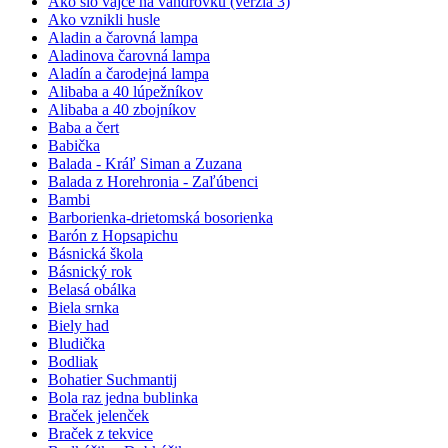
Ako šlo vajce na vandrovku (verzia 3)
Ako vznikli husle
Aladin a čarovná lampa
Aladinova čarovná lampa
Aladín a čarodejná lampa
Alibaba a 40 lúpežníkov
Alibaba a 40 zbojníkov
Baba a čert
Babička
Balada - Kráľ Siman a Zuzana
Balada z Horehronia - Zaľúbenci
Bambi
Barborienka-drietomská bosorienka
Barón z Hopsapichu
Básnická škola
Básnický rok
Belasá obálka
Biela srnka
Biely had
Bludička
Bodliak
Bohatier Suchmantij
Bola raz jedna bublinka
Braček jelenček
Braček z tekvice