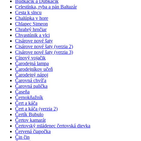
Budkáčik a Dubkáčik
Celestínka, ryba a pán Baltazár
Cesta k slncu
Chalúpka v hore
Chlapec Simeon
Chrabrý hrnčiar
Chvastúnik a vlci
Cisárove nové šaty
Cisárove nové šaty (verzia 2)
Cisárove nové šaty (verzia 3)
Cínový vojačik
Čarodejná lampa
Čarodejníkov učeň
Čarodejný nápoj
Čarovná chvíľa
Čarovná palička
Časeňa
Černokňažník
Čert a káča
Čert a káča (verzia 2)
Čertík Bubulo
Čertov kamarát
Čertovský mládenec čertovská dievka
Červená čiapočka
Čin čin