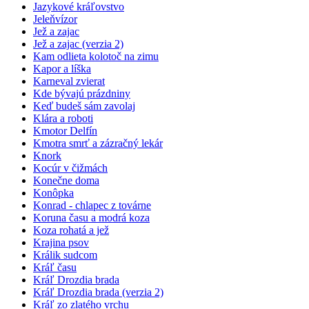
Jazykové kráľovstvo
Jeleňvízor
Jež a zajac
Jež a zajac (verzia 2)
Kam odlieta kolotoč na zimu
Kapor a líška
Karneval zvierat
Kde bývajú prázdniny
Keď budeš sám zavolaj
Klára a roboti
Kmotor Delfín
Kmotra smrť a zázračný lekár
Knork
Kocúr v čižmách
Konečne doma
Konôpka
Konrad - chlapec z továrne
Koruna času a modrá koza
Koza rohatá a jež
Krajina psov
Králik sudcom
Kráľ času
Kráľ Drozdia brada
Kráľ Drozdia brada (verzia 2)
Kráľ zo zlatého vrchu