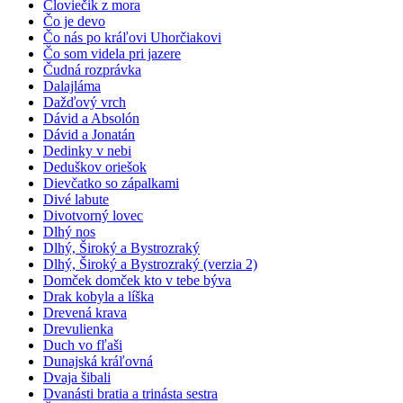
Človiečik z mora
Čo je devo
Čo nás po kráľovi Uhorčiakovi
Čo som videla pri jazere
Čudná rozprávka
Dalajláma
Dažďový vrch
Dávid a Absolón
Dávid a Jonatán
Dedinky v nebi
Deduškov oriešok
Dievčatko so zápalkami
Divé labute
Divotvorný lovec
Dlhý nos
Dlhý, Široký a Bystrozraký
Dlhý, Široký a Bystrozraký (verzia 2)
Domček domček kto v tebe býva
Drak kobyla a líška
Drevená krava
Drevulienka
Duch vo fľaši
Dunajská kráľovná
Dvaja šibali
Dvanásti bratia a trinásta sestra