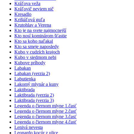
Kráľova veža
Kráľovič neviem nič
Kresadlo
Krištáľová guľa
Krutohlav a Verena
Kto je na svete najmocnejší
Kto nosí kominárom šťastie
Kto sa koho naľakal
Kto sa smeje naposledy
Kubo v cudzích krajoch
Kubo v siedmom nebi
Kubove príhody
Labakan
Labakan (verzia 2)
Labutienka
Lakomý mlynár a kuny
Laktibrada
Laktibrada (verzia 2)
Laktibrada (verzia 3)
Legenda o čiernom mlyne 1.časť
Legenda o čiernom mlyne 2.časť
Legenda o čiernom mlyne 3.časť
Legenda o čiernom mlyne 4.časť
Lenivá nevesta
Leonardo kocúr z ulice