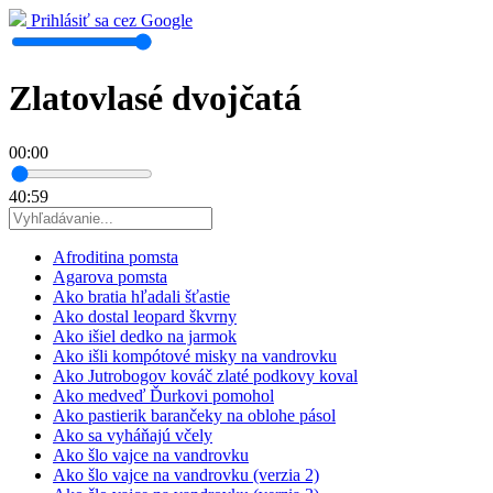
Prihlásiť sa cez Google
Zlatovlasé dvojčatá
00:00
40:59
Afroditina pomsta
Agarova pomsta
Ako bratia hľadali šťastie
Ako dostal leopard škvrny
Ako išiel dedko na jarmok
Ako išli kompótové misky na vandrovku
Ako Jutrobogov kováč zlaté podkovy koval
Ako medveď Ďurkovi pomohol
Ako pastierik barančeky na oblohe pásol
Ako sa vyháňajú včely
Ako šlo vajce na vandrovku
Ako šlo vajce na vandrovku (verzia 2)