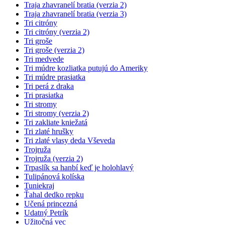
Traja zhavranelí bratia (verzia 2)
Traja zhavranelí bratia (verzia 3)
Tri citróny
Tri citróny (verzia 2)
Tri groše
Tri groše (verzia 2)
Tri medvede
Tri múdre kozliatka putujú do Ameriky
Tri múdre prasiatka
Tri perá z draka
Tri prasiatka
Tri stromy
Tri stromy (verzia 2)
Tri zakliate kniežatá
Tri zlaté hrušky
Tri zlaté vlasy deda Vševeda
Trojruža
Trojruža (verzia 2)
Trpaslík sa hanbí keď je holohlavý
Tulipánová kolíska
Tuniekraj
Ťahal dedko repku
Učená princezná
Udatný Petrík
Užitočná vec