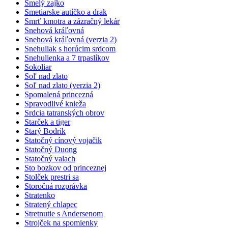
Smelý zajko
Smetiarske autíčko a drak
Smrť kmotra a zázračný lekár
Snehová kráľovná
Snehová kráľovná (verzia 2)
Snehuliak s horúcim srdcom
Snehulienka a 7 trpaslíkov
Sokoliar
Soľ nad zlato
Soľ nad zlato (verzia 2)
Spomalená princezná
Spravodlivé knieža
Srdcia tatranských obrov
Starček a tiger
Starý Bodrík
Statočný cínový vojačik
Statočný Duong
Statočný valach
Sto bozkov od princeznej
Stolček prestri sa
Storočná rozprávka
Stratenko
Stratený chlapec
Stretnutie s Andersenom
Strojček na spomienky