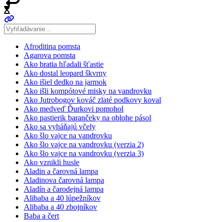
Afroditina pomsta
Agarova pomsta
Ako bratia hľadali šťastie
Ako dostal leopard škvrny
Ako išiel dedko na jarmok
Ako išli kompótové misky na vandrovku
Ako Jutrobogov kováč zlaté podkovy koval
Ako medveď Ďurkovi pomohol
Ako pastierik barančeky na oblohe pásol
Ako sa vyháňajú včely
Ako šlo vajce na vandrovku
Ako šlo vajce na vandrovku (verzia 2)
Ako šlo vajce na vandrovku (verzia 3)
Ako vznikli husle
Aladin a čarovná lampa
Aladinova čarovná lampa
Aladín a čarodejná lampa
Alibaba a 40 lúpežníkov
Alibaba a 40 zbojníkov
Baba a čert