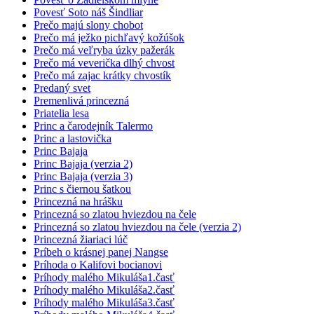
Povesť Soto náš Šindliar
Prečo majú slony chobot
Prečo má ježko pichľavý kožúšok
Prečo má veľryba úzky pažerák
Prečo má veverička dlhý chvost
Prečo má zajac krátky chvostík
Predaný svet
Premenlivá princezná
Priatelia lesa
Princ a čarodejník Talermo
Princ a lastovička
Princ Bajaja
Princ Bajaja (verzia 2)
Princ Bajaja (verzia 3)
Princ s čiernou šatkou
Princezná na hrášku
Princezná so zlatou hviezdou na čele
Princezná so zlatou hviezdou na čele (verzia 2)
Princezná žiariaci lúč
Príbeh o krásnej panej Nangse
Príhoda o Kalifovi bocianovi
Príhody malého Mikuláša1.časť
Príhody malého Mikuláša2.časť
Príhody malého Mikuláša3.časť