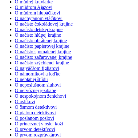
O múdrej kraviarke
O múdrom Ajazovi
O múdrom hlupáčikovi
O nachytanom vtáčikovi
O načisto čokoládovej krajine
O načisto detskej krajine
O načisto hlúpej krajine
O načisto obrátenej krajine
O načisto papierovej krajine
O načisto spomalenej krajine
O načisto začarovanej krajine
O načisto zrýchlenej krajine
O najväčšom figliarovi
O námornikovi a loďke
O neblahej štúdii
O neposlušnom sluhovi
O nervóznej ježibabe
O nespokojnom ženíchovi
O oslíkovi
O ôsmom detektívovi
O piatom detektívovi
O poslanom poslovi
O princeznej v oslej koži
O prvom detektívovi
O prvom rozprávkárovi