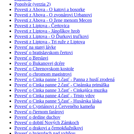
Popolvár (verzia 2)
Povesti z Abova - O katovi a bosorke
Povesti z Abova - O zvonárovi Urbanovi
Povesti z Abova - O žene menom Mecen
Povesti z Liptova - Čertovica
Povesti z Liptova - Jánošíkov hrob
Povesti z Liptova - O Ďurkovi truľkovi
Povesti z Liptova - Tri ruže z Liptova
Povesť na starej lávke
Povesť o bratislavskom čertovi
Povesť o Breslavi
Povesť o Bukanovej dcére
Povesť o Chrenovskom kostole
Povesť o chromom magistrovi
Povesť o Cinka panne 1.časť - Panna z huslí zrodená
Povesť o Cinka panne 2.časť - Cigánska primáška
Povesť o Cinka panne 3.časť - Cinkajúca muzika
Povesť o Cinka panne 4.časť - Tristo vdov
Povesť o Cinka panne 5.časť - Husárska láska
Povesť o Cypriánovi z Červeného kameňa
Povesť o čiernom farárovi
Povesť o dedine duchov
Povesť o dobití Nových Zámkoch
Povesť o drakovi a černokňažníkovi
Povesť o hviezdach nad vyhňou