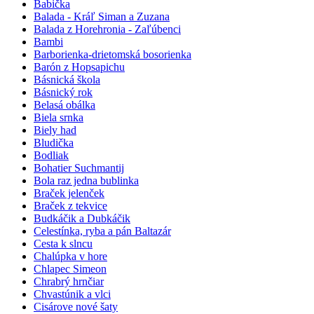
Babička
Balada - Kráľ Siman a Zuzana
Balada z Horehronia - Zaľúbenci
Bambi
Barborienka-drietomská bosorienka
Barón z Hopsapichu
Básnická škola
Básnický rok
Belasá obálka
Biela srnka
Biely had
Bludička
Bodliak
Bohatier Suchmantij
Bola raz jedna bublinka
Braček jelenček
Braček z tekvice
Budkáčik a Dubkáčik
Celestínka, ryba a pán Baltazár
Cesta k slncu
Chalúpka v hore
Chlapec Simeon
Chrabrý hrnčiar
Chvastúnik a vlci
Cisárove nové šaty