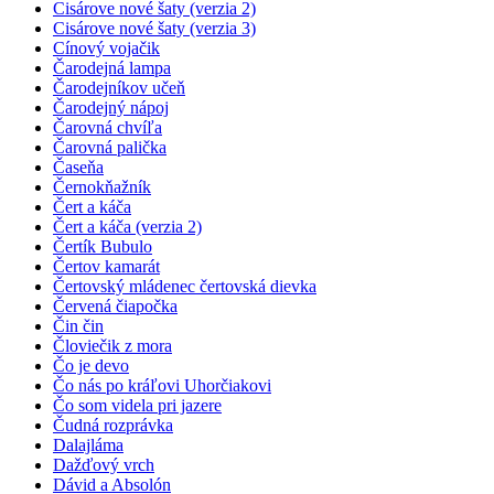
Cisárove nové šaty (verzia 2)
Cisárove nové šaty (verzia 3)
Cínový vojačik
Čarodejná lampa
Čarodejníkov učeň
Čarodejný nápoj
Čarovná chvíľa
Čarovná palička
Časeňa
Černokňažník
Čert a káča
Čert a káča (verzia 2)
Čertík Bubulo
Čertov kamarát
Čertovský mládenec čertovská dievka
Červená čiapočka
Čin čin
Človiečik z mora
Čo je devo
Čo nás po kráľovi Uhorčiakovi
Čo som videla pri jazere
Čudná rozprávka
Dalajláma
Dažďový vrch
Dávid a Absolón