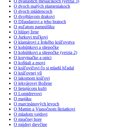
O dvanástich mesiačikoch (verzia 3)
O dvoch malých plameniakoch
O dvoch mládencoch
O dvojhlavom drakovi
O Džaudarovi a jeho bratoch
O guľatom pampúšiku
O hlúpej žene
O Jurkovi truľkovi
O klamárovi z Írského kráľovstva
O kohútikovi a sliepočke
O kohútikovi a sliepočke (verzia 2)
O korytnačke a opici
O koštiali a psovi
O kráľovičovi čo si mladú hľadal
O kráľovnej víl
O lakomom kráľovi
O lekvárovej Božene
O lietajúcom kufri
O Lomidrevovi
O majáku
O marcipánových levoch
O Mattim a Vianočnom škriatkovi
O mladom vajdovi
O mračnej hore
O múdrej dievčine