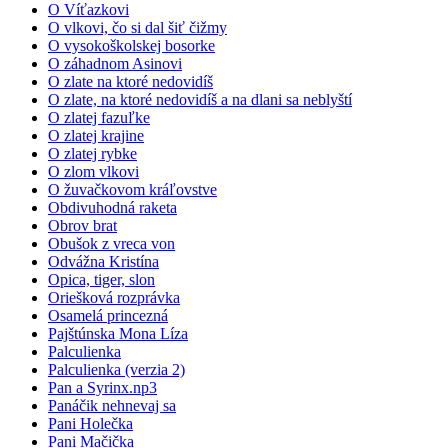
O Víťazkovi
O vlkovi, čo si dal šiť čižmy
O vysokoškolskej bosorke
O záhadnom Asinovi
O zlate na ktoré nedovidíš
O zlate, na ktoré nedovidíš a na dlani sa neblyští
O zlatej fazuľke
O zlatej krajine
O zlatej rybke
O zlom vlkovi
O žuvačkovom kráľovstve
Obdivuhodná raketa
Obrov brat
Obušok z vreca von
Odvážna Kristína
Opica, tiger, slon
Oriešková rozprávka
Osamelá princezná
Pajštúnska Mona Líza
Palculienka
Palculienka (verzia 2)
Pan a Syrinx.np3
Panáčik nehnevaj sa
Pani Holečka
Pani Mačička