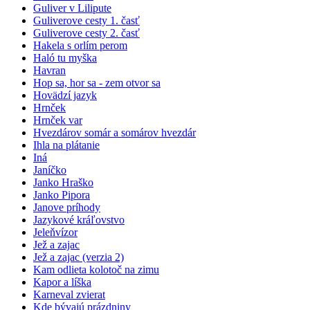
Guliver v Lilipute
Guliverove cesty 1. časť
Guliverove cesty 2. časť
Hakela s orlím perom
Haló tu myška
Havran
Hop sa, hor sa - zem otvor sa
Hovädzí jazyk
Hrnček
Hrnček var
Hvezdárov somár a somárov hvezdár
Ihla na plátanie
Iná
Janíčko
Janko Hraško
Janko Pipora
Janove príhody
Jazykové kráľovstvo
Jeleňvízor
Jež a zajac
Jež a zajac (verzia 2)
Kam odlieta kolotoč na zimu
Kapor a líška
Karneval zvierat
Kde bývajú prázdniny