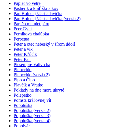
Papier vo vetre
Pastierik a kráľ škriatkov
Pán Boh daj šťastia lavička
Pán Boh daj šťastia lavička (verzia 2)
Pár, čo mu niet páru
Peer Gynt
Perníková chalúpka
Perpetua
Peter a otec nebeský v šírom údolí
Peter a vlk
Peter Kľúčik
Peter Pan
Pieseň pre Valivrcha
Pinocchio
Pinocchio (verzia 2)
Pipo a Čipo
Plavčík a Vratko
Poklady na dne mora ukryté
Polepetko
Pomsta kráľovnej víl
Popoluška
Popoluška (verzia 2)
Popoluška (verzia 3)
Popoluška (verzia 4)
Popolvár