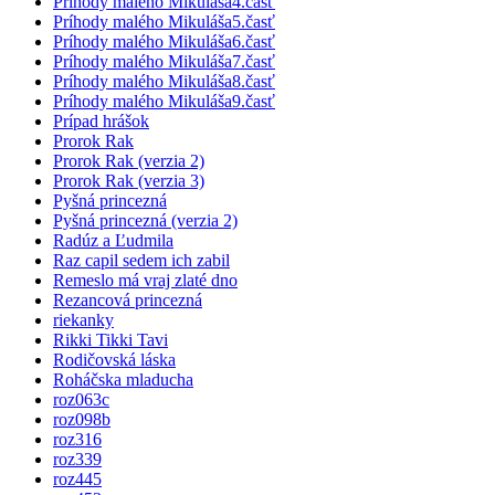
Príhody malého Mikuláša4.časť
Príhody malého Mikuláša5.časť
Príhody malého Mikuláša6.časť
Príhody malého Mikuláša7.časť
Príhody malého Mikuláša8.časť
Príhody malého Mikuláša9.časť
Prípad hrášok
Prorok Rak
Prorok Rak (verzia 2)
Prorok Rak (verzia 3)
Pyšná princezná
Pyšná princezná (verzia 2)
Radúz a Ľudmila
Raz capil sedem ich zabil
Remeslo má vraj zlaté dno
Rezancová princezná
riekanky
Rikki Tikki Tavi
Rodičovská láska
Roháčska mladucha
roz063c
roz098b
roz316
roz339
roz445