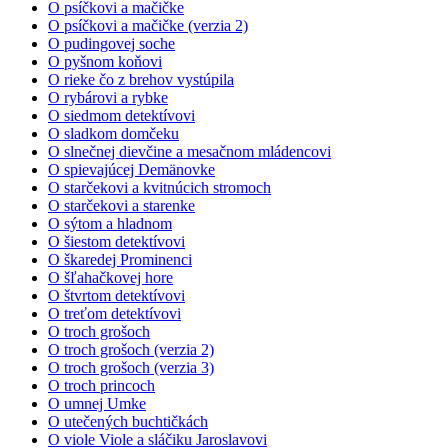
O psíčkovi a mačičke
O psíčkovi a mačičke (verzia 2)
O pudingovej soche
O pyšnom koňovi
O rieke čo z brehov vystúpila
O rybárovi a rybke
O siedmom detektívovi
O sladkom domčeku
O slnečnej dievčine a mesačnom mládencovi
O spievajúcej Demänovke
O starčekovi a kvitnúcich stromoch
O starčekovi a starenke
O sýtom a hladnom
O šiestom detektívovi
O škaredej Prominenci
O šľahačkovej hore
O štvrtom detektívovi
O treťom detektívovi
O troch grošoch
O troch grošoch (verzia 2)
O troch grošoch (verzia 3)
O troch princoch
O umnej Umke
O utečených buchtičkách
O viole Viole a sláčiku Jaroslavovi