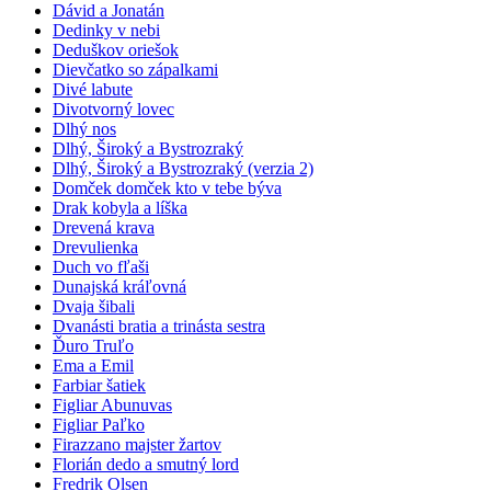
Dávid a Jonatán
Dedinky v nebi
Deduškov oriešok
Dievčatko so zápalkami
Divé labute
Divotvorný lovec
Dlhý nos
Dlhý, Široký a Bystrozraký
Dlhý, Široký a Bystrozraký (verzia 2)
Domček domček kto v tebe býva
Drak kobyla a líška
Drevená krava
Drevulienka
Duch vo fľaši
Dunajská kráľovná
Dvaja šibali
Dvanásti bratia a trinásta sestra
Ďuro Truľo
Ema a Emil
Farbiar šatiek
Figliar Abunuvas
Figliar Paľko
Firazzano majster žartov
Florián dedo a smutný lord
Fredrik Olsen