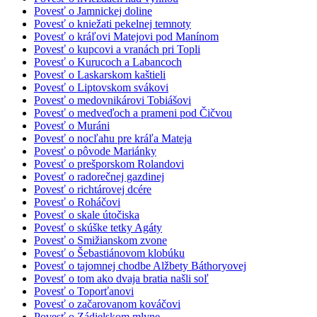
Povesť o Jamnickej doline
Povesť o kniežati pekelnej temnoty
Povesť o kráľovi Matejovi pod Manínom
Povesť o kupcovi a vranách pri Topli
Povesť o Kurucoch a Labancoch
Povesť o Laskarskom kaštieli
Povesť o Liptovskom svákovi
Povesť o medovnikárovi Tobiášovi
Povesť o medveďoch a prameni pod Čičvou
Povesť o Muráni
Povesť o nocľahu pre kráľa Mateja
Povesť o pôvode Mariánky
Povesť o prešporskom Rolandovi
Povesť o radorečnej gazdinej
Povesť o richtárovej dcére
Povesť o Roháčovi
Povesť o skale útočiska
Povesť o skúške tetky Agáty
Povesť o Smižianskom zvone
Povesť o Šebastiánovom klobúku
Povesť o tajomnej chodbe Alžbety Báthoryovej
Povesť o tom ako dvaja bratia našli soľ
Povesť o Toporťanovi
Povesť o začarovanom kováčovi
Povesť o Zádielskom mlyne