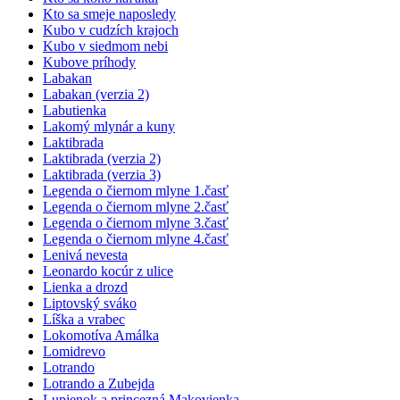
Kto sa smeje naposledy
Kubo v cudzích krajoch
Kubo v siedmom nebi
Kubove príhody
Labakan
Labakan (verzia 2)
Labutienka
Lakomý mlynár a kuny
Laktibrada
Laktibrada (verzia 2)
Laktibrada (verzia 3)
Legenda o čiernom mlyne 1.časť
Legenda o čiernom mlyne 2.časť
Legenda o čiernom mlyne 3.časť
Legenda o čiernom mlyne 4.časť
Lenivá nevesta
Leonardo kocúr z ulice
Lienka a drozd
Liptovský sváko
Líška a vrabec
Lokomotíva Amálka
Lomidrevo
Lotrando
Lotrando a Zubejda
Lupienok a princezná Makovienka