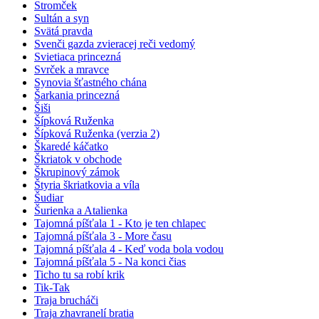
Stromček
Sultán a syn
Svätá pravda
Svenči gazda zvieracej reči vedomý
Svietiaca princezná
Svrček a mravce
Synovia šťastného chána
Šarkania princezná
Šiši
Šípková Ruženka
Šípková Ruženka (verzia 2)
Škaredé káčatko
Škriatok v obchode
Škrupinový zámok
Štyria škriatkovia a víla
Šudiar
Šurienka a Atalienka
Tajomná píšťala 1 - Kto je ten chlapec
Tajomná píšťala 3 - More času
Tajomná píšťala 4 - Keď voda bola vodou
Tajomná píšťala 5 - Na konci čias
Ticho tu sa robí krik
Tik-Tak
Traja brucháči
Traja zhavranelí bratia