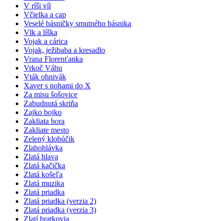
V ríši víl
Včielka a cap
Veselé básničky smutného básnika
Vlk a líška
Vojak a cárica
Vojak, ježibaba a kresadlo
Vrana Florenťanka
Vrkoč Váhu
Vták ohnivák
Xaver s nohami do X
Za misu šošovice
Zabudnutá skriňa
Zajko bojko
Zakliata hora
Zakliate mesto
Zelený klobúčik
Zlahohlávka
Zlatá hlava
Zlatá kačička
Zlatá košeľa
Zlatá muzika
Zlatá priadka
Zlatá priadka (verzia 2)
Zlatá priadka (verzia 3)
Zlatí bratkovia