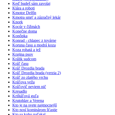
Keď budeš sám zavolaj
Klára a roboti
Kmotor Delfín
Kmotra smrť a zázračný lekár
Knork
Kocúr v čižmách
Konečne doma
Konôpka
Konrad - chlapec z továrne
Koruna času a modrá koza
Koza rohatá a jež
Krajina psov
Králik sudcom
Kráľ času
Kráľ Drozdia brada
Kráľ Drozdia brada (verzia 2)
Kráľ zo zlatého vrchu
Kráľova veža
Kráľovič neviem nič
Kresadlo
Krištáľová guľa
Krutohlav a Verena
Kto je na svete najmocnejší
Kto nosí kominárom šťastie
Kto sa koho naľakal