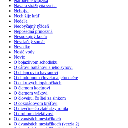
Narodenie Mojžiša
Navara strážkyňa svetla
Nebojsa
Nech žije kráľ
Nedeľa
Neobyčajný týždeň
Neposedná princezná
Nespokojný kocúr
Nevďačný somár
Nevedko
Nosič vody
Novic
O bojazlivom schodisku
O cárovi Saltánovi a jeho synovi
O chlapcovi a havranovi
O chudobnom človeku a jeho dcére
O cukrových topánočkách
O čiernom kocúrovi
O čiernom vtákovi
O človeku, čo šiel za slnkom
O čokoládovom kráľovi
O dievčine čo zlaté slzy ronila
O druhom detektívovi
O dvanástich mesiačikoch
O dvanástich mesiačikoch (verzia 2)