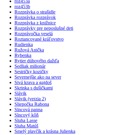
roz453a
roz453b
Rozprávka o strašidle
Rozprávka rozprávok
Rozprávka z knižnice
Rozprávky pre neposlušné deti
Rozprávočka veselá
Roztancované kráľovstvo
Rudienka
Ružová Anička
Rybenka
Rytier dúhového dažďa
Sedliak milionár
Sestričky kozičky
Severnejšie ako na sever
Sivá krava a gajdoš
Skrinka s dušičkami
Slávik
Slávik (verzia 2)
Sliepočka Rabona
Slncová panna
Slncový kôň
Sluha Lasse
Sluha Matúš
Smelý plavčík a krásna Julienka