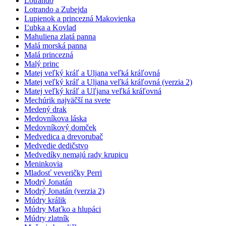
Lotrando
Lotrando a Zubejda
Lupienok a princezná Makovienka
Ľubka a Kovlad
Mahuliena zlatá panna
Malá morská panna
Malá princezná
Malý princ
Matej veľký kráľ a Uljana veľká kráľovná
Matej veľký kráľ a Uljana veľká kráľovná (verzia 2)
Matej veľký kráľ a Uľjana veľká kráľovná
Mechúrik najväčší na svete
Medený drak
Medovníkova láska
Medovníkový domček
Medvedica a drevorubač
Medvedie dedičstvo
Medvedíky nemajú rady krupicu
Meninkovia
Mladosť veveričky Perri
Modrý Jonatán
Modrý Jonatán (verzia 2)
Múdry králik
Múdry Maťko a hlupáci
Múdry zlatník