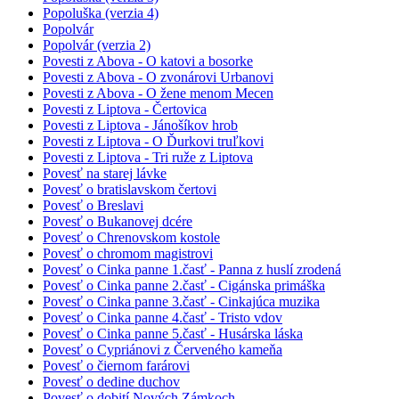
Popoluška (verzia 4)
Popolvár
Popolvár (verzia 2)
Povesti z Abova - O katovi a bosorke
Povesti z Abova - O zvonárovi Urbanovi
Povesti z Abova - O žene menom Mecen
Povesti z Liptova - Čertovica
Povesti z Liptova - Jánošíkov hrob
Povesti z Liptova - O Ďurkovi truľkovi
Povesti z Liptova - Tri ruže z Liptova
Povesť na starej lávke
Povesť o bratislavskom čertovi
Povesť o Breslavi
Povesť o Bukanovej dcére
Povesť o Chrenovskom kostole
Povesť o chromom magistrovi
Povesť o Cinka panne 1.časť - Panna z huslí zrodená
Povesť o Cinka panne 2.časť - Cigánska primáška
Povesť o Cinka panne 3.časť - Cinkajúca muzika
Povesť o Cinka panne 4.časť - Tristo vdov
Povesť o Cinka panne 5.časť - Husárska láska
Povesť o Cypriánovi z Červeného kameňa
Povesť o čiernom farárovi
Povesť o dedine duchov
Povesť o dobití Nových Zámkoch