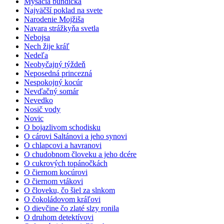
Myšacia bundička
Najväčší poklad na svete
Narodenie Mojžiša
Navara strážkyňa svetla
Nebojsa
Nech žije kráľ
Nedeľa
Neobyčajný týždeň
Neposedná princezná
Nespokojný kocúr
Nevďačný somár
Nevedko
Nosič vody
Novic
O bojazlivom schodisku
O cárovi Saltánovi a jeho synovi
O chlapcovi a havranovi
O chudobnom človeku a jeho dcére
O cukrových topánočkách
O čiernom kocúrovi
O čiernom vtákovi
O človeku, čo šiel za slnkom
O čokoládovom kráľovi
O dievčine čo zlaté slzy ronila
O druhom detektívovi