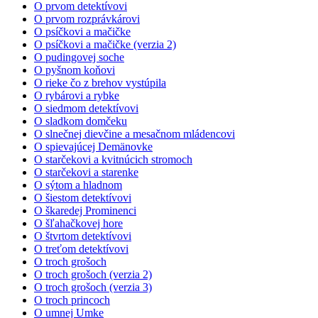
O prvom detektívovi
O prvom rozprávkárovi
O psíčkovi a mačičke
O psíčkovi a mačičke (verzia 2)
O pudingovej soche
O pyšnom koňovi
O rieke čo z brehov vystúpila
O rybárovi a rybke
O siedmom detektívovi
O sladkom domčeku
O slnečnej dievčine a mesačnom mládencovi
O spievajúcej Demänovke
O starčekovi a kvitnúcich stromoch
O starčekovi a starenke
O sýtom a hladnom
O šiestom detektívovi
O škaredej Prominenci
O šľahačkovej hore
O štvrtom detektívovi
O treťom detektívovi
O troch grošoch
O troch grošoch (verzia 2)
O troch grošoch (verzia 3)
O troch princoch
O umnej Umke