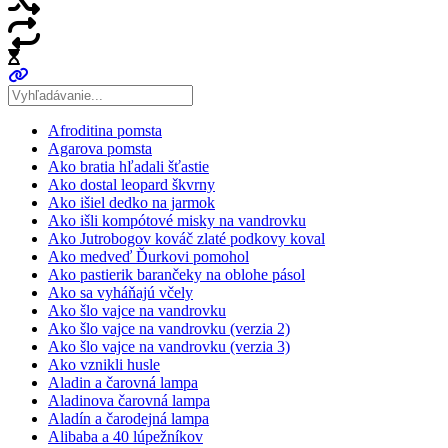
Afroditina pomsta
Agarova pomsta
Ako bratia hľadali šťastie
Ako dostal leopard škvrny
Ako išiel dedko na jarmok
Ako išli kompótové misky na vandrovku
Ako Jutrobogov kováč zlaté podkovy koval
Ako medveď Ďurkovi pomohol
Ako pastierik barančeky na oblohe pásol
Ako sa vyháňajú včely
Ako šlo vajce na vandrovku
Ako šlo vajce na vandrovku (verzia 2)
Ako šlo vajce na vandrovku (verzia 3)
Ako vznikli husle
Aladin a čarovná lampa
Aladinova čarovná lampa
Aladín a čarodejná lampa
Alibaba a 40 lúpežníkov