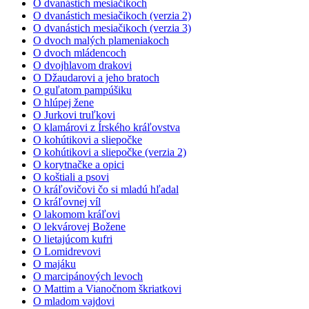
O dvanástich mesiačikoch
O dvanástich mesiačikoch (verzia 2)
O dvanástich mesiačikoch (verzia 3)
O dvoch malých plameniakoch
O dvoch mládencoch
O dvojhlavom drakovi
O Džaudarovi a jeho bratoch
O guľatom pampúšiku
O hlúpej žene
O Jurkovi truľkovi
O klamárovi z Írského kráľovstva
O kohútikovi a sliepočke
O kohútikovi a sliepočke (verzia 2)
O korytnačke a opici
O koštiali a psovi
O kráľovičovi čo si mladú hľadal
O kráľovnej víl
O lakomom kráľovi
O lekvárovej Božene
O lietajúcom kufri
O Lomidrevovi
O majáku
O marcipánových levoch
O Mattim a Vianočnom škriatkovi
O mladom vajdovi