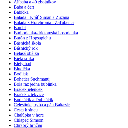
Alibaba a 40 zbojníkov
Baba a čert
Babička
Balada - Kráľ Siman a Zuzana
Balada z Horehronia - Zaľúbenci
Bambi
Barborienka-drietomská bosorienka
Barón z Hopsapichu
Básnická škola
Básnický rok
Belasá obálka
Biela srnka
Biely had
Bludička
Bodliak
Bohatier Suchmantij
Bola raz jedna bublinka
Braček jelenček
Braček z tekvice
Budkáčik a Dubkáčik
Celestínka, ryba a pán Baltazár
Cesta k slncu
Chalúpka v hore
Chlapec Simeon
Chrabrý hrnčiar