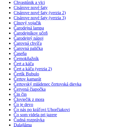
Chvastúnik a vlci
Cisárove nové šaty
Cisárove nové šaty (verzia 2)
Cisárove nové šaty (verzia 3)
Cínový vojačik
Čarodejná lampa
Čarodejníkov učeň
Čarodejný nápoj
Čarovná chvíľa
Čarovná palička
Časeňa
Černokňažník
Čert a káča
Čert a káča (verzia 2)
Čertík Bubulo
Čertov kamarát
Čertovský mládenec čertovská dievka
Červená čiapočka
Čin čin
Človiečik z mora
Čo je devo
Čo nás po kráľovi Uhorčiakovi
Čo som videla pri jazere
Čudná rozprávka
Dalajláma