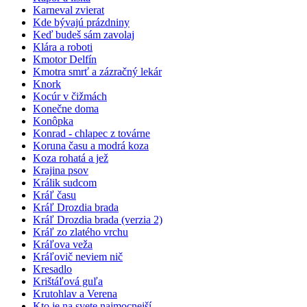
Karneval zvierat
Kde bývajú prázdniny
Keď budeš sám zavolaj
Klára a roboti
Kmotor Delfín
Kmotra smrť a zázračný lekár
Knork
Kocúr v čižmách
Konečne doma
Konôpka
Konrad - chlapec z továrne
Koruna času a modrá koza
Koza rohatá a jež
Krajina psov
Králik sudcom
Kráľ času
Kráľ Drozdia brada
Kráľ Drozdia brada (verzia 2)
Kráľ zo zlatého vrchu
Kráľova veža
Kráľovič neviem nič
Kresadlo
Krištáľová guľa
Krutohlav a Verena
Kto je na svete najmocnejší