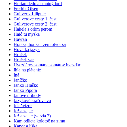
Florián dedo a smutný lord
Fredrik Olsen
Guliver v Lilipute
Guliverove cesty 1. časť
Guliverove cesty 2. časť
Hakela s orlím perom
Haló tu myška
Havran
Hop sa, hor sa - zem otvor sa
Hovädzí jazyk
Hrnček
Hrnček var
Hvezdárov somár a somárov hvezdár
Ihla na plátanie
Iná
Janíčko
Janko Hraško
Janko Pipora
Janove príhody
Jazykové kráľovstvo
Jeleňvízor
Jež a zajac
Jež a zajac (verzia 2)
Kam odlieta kolotoč na zimu
Kapor a líška