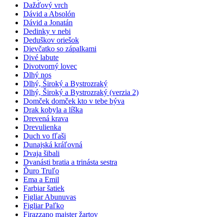
Dažďový vrch
Dávid a Absolón
Dávid a Jonatán
Dedinky v nebi
Deduškov oriešok
Dievčatko so zápalkami
Divé labute
Divotvorný lovec
Dlhý nos
Dlhý, Široký a Bystrozraký
Dlhý, Široký a Bystrozraký (verzia 2)
Domček domček kto v tebe býva
Drak kobyla a líška
Drevená krava
Drevulienka
Duch vo fľaši
Dunajská kráľovná
Dvaja šibali
Dvanásti bratia a trinásta sestra
Ďuro Truľo
Ema a Emil
Farbiar šatiek
Figliar Abunuvas
Figliar Paľko
Firazzano majster žartov