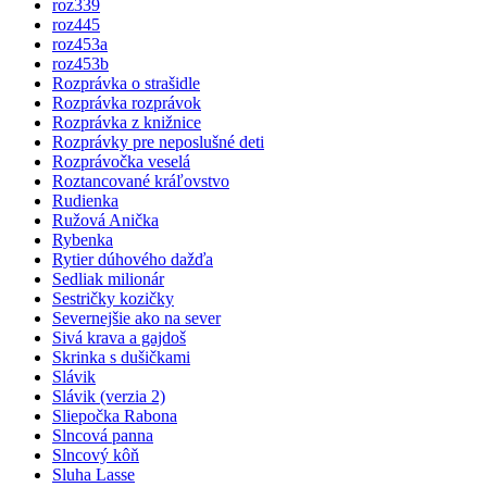
roz339
roz445
roz453a
roz453b
Rozprávka o strašidle
Rozprávka rozprávok
Rozprávka z knižnice
Rozprávky pre neposlušné deti
Rozprávočka veselá
Roztancované kráľovstvo
Rudienka
Ružová Anička
Rybenka
Rytier dúhového dažďa
Sedliak milionár
Sestričky kozičky
Severnejšie ako na sever
Sivá krava a gajdoš
Skrinka s dušičkami
Slávik
Slávik (verzia 2)
Sliepočka Rabona
Slncová panna
Slncový kôň
Sluha Lasse