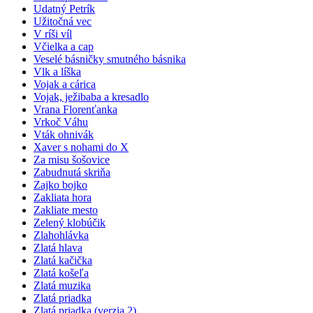
Udatný Petrík
Užitočná vec
V ríši víl
Včielka a cap
Veselé básničky smutného básnika
Vlk a líška
Vojak a cárica
Vojak, ježibaba a kresadlo
Vrana Florenťanka
Vrkoč Váhu
Vták ohnivák
Xaver s nohami do X
Za misu šošovice
Zabudnutá skriňa
Zajko bojko
Zakliata hora
Zakliate mesto
Zelený klobúčik
Zlahohlávka
Zlatá hlava
Zlatá kačička
Zlatá košeľa
Zlatá muzika
Zlatá priadka
Zlatá priadka (verzia 2)