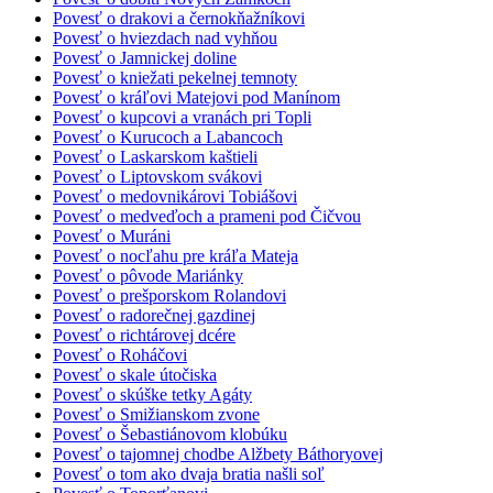
Povesť o drakovi a černokňažníkovi
Povesť o hviezdach nad vyhňou
Povesť o Jamnickej doline
Povesť o kniežati pekelnej temnoty
Povesť o kráľovi Matejovi pod Manínom
Povesť o kupcovi a vranách pri Topli
Povesť o Kurucoch a Labancoch
Povesť o Laskarskom kaštieli
Povesť o Liptovskom svákovi
Povesť o medovnikárovi Tobiášovi
Povesť o medveďoch a prameni pod Čičvou
Povesť o Muráni
Povesť o nocľahu pre kráľa Mateja
Povesť o pôvode Mariánky
Povesť o prešporskom Rolandovi
Povesť o radorečnej gazdinej
Povesť o richtárovej dcére
Povesť o Roháčovi
Povesť o skale útočiska
Povesť o skúške tetky Agáty
Povesť o Smižianskom zvone
Povesť o Šebastiánovom klobúku
Povesť o tajomnej chodbe Alžbety Báthoryovej
Povesť o tom ako dvaja bratia našli soľ