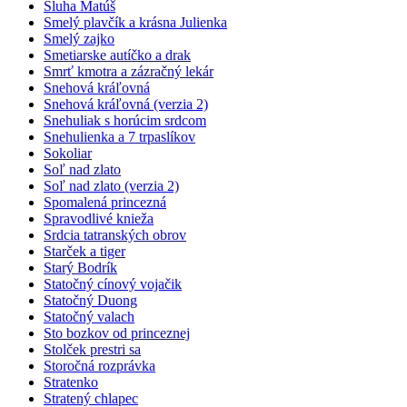
Sluha Matúš
Smelý plavčík a krásna Julienka
Smelý zajko
Smetiarske autíčko a drak
Smrť kmotra a zázračný lekár
Snehová kráľovná
Snehová kráľovná (verzia 2)
Snehuliak s horúcim srdcom
Snehulienka a 7 trpaslíkov
Sokoliar
Soľ nad zlato
Soľ nad zlato (verzia 2)
Spomalená princezná
Spravodlivé knieža
Srdcia tatranských obrov
Starček a tiger
Starý Bodrík
Statočný cínový vojačik
Statočný Duong
Statočný valach
Sto bozkov od princeznej
Stolček prestri sa
Storočná rozprávka
Stratenko
Stratený chlapec