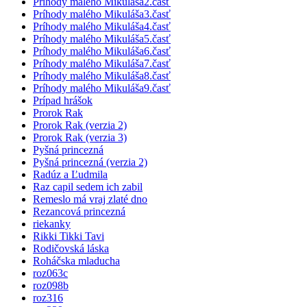
Príhody malého Mikuláša2.časť
Príhody malého Mikuláša3.časť
Príhody malého Mikuláša4.časť
Príhody malého Mikuláša5.časť
Príhody malého Mikuláša6.časť
Príhody malého Mikuláša7.časť
Príhody malého Mikuláša8.časť
Príhody malého Mikuláša9.časť
Prípad hrášok
Prorok Rak
Prorok Rak (verzia 2)
Prorok Rak (verzia 3)
Pyšná princezná
Pyšná princezná (verzia 2)
Radúz a Ľudmila
Raz capil sedem ich zabil
Remeslo má vraj zlaté dno
Rezancová princezná
riekanky
Rikki Tikki Tavi
Rodičovská láska
Roháčska mladucha
roz063c
roz098b
roz316