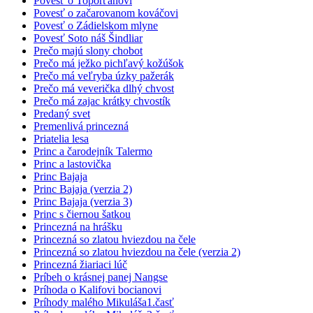
Povesť o Toporťanovi
Povesť o začarovanom kováčovi
Povesť o Zádielskom mlyne
Povesť Soto náš Šindliar
Prečo majú slony chobot
Prečo má ježko pichľavý kožúšok
Prečo má veľryba úzky pažerák
Prečo má veverička dlhý chvost
Prečo má zajac krátky chvostík
Predaný svet
Premenlivá princezná
Priatelia lesa
Princ a čarodejník Talermo
Princ a lastovička
Princ Bajaja
Princ Bajaja (verzia 2)
Princ Bajaja (verzia 3)
Princ s čiernou šatkou
Princezná na hrášku
Princezná so zlatou hviezdou na čele
Princezná so zlatou hviezdou na čele (verzia 2)
Princezná žiariaci lúč
Príbeh o krásnej panej Nangse
Príhoda o Kalifovi bocianovi
Príhody malého Mikuláša1.časť