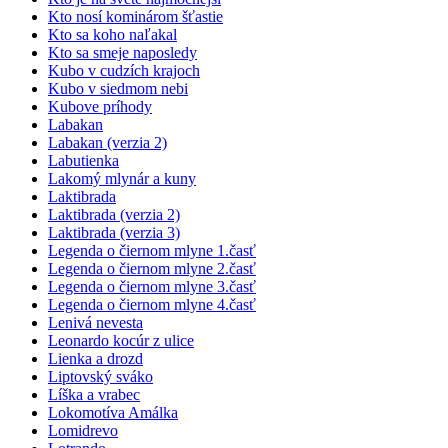
Kto nosí kominárom šťastie
Kto sa koho naľakal
Kto sa smeje naposledy
Kubo v cudzích krajoch
Kubo v siedmom nebi
Kubove príhody
Labakan
Labakan (verzia 2)
Labutienka
Lakomý mlynár a kuny
Laktibrada
Laktibrada (verzia 2)
Laktibrada (verzia 3)
Legenda o čiernom mlyne 1.časť
Legenda o čiernom mlyne 2.časť
Legenda o čiernom mlyne 3.časť
Legenda o čiernom mlyne 4.časť
Lenivá nevesta
Leonardo kocúr z ulice
Lienka a drozd
Liptovský sváko
Líška a vrabec
Lokomotíva Amálka
Lomidrevo