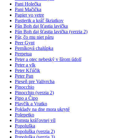
Pani Holečka
Pani Mačička
Papier vo vetre
Pastierik a kráľ škriatkov
Pán Boh daj šťastia lavička
Pán Boh daj šťastia lavička (verzia 2)
Pár, čo mu niet páru
Peer Gynt
Perníková chalúpka
Perpetua
Peter a otec nebeský v šírom údolí
Peter a vlk
Peter Kľúčik
Peter Pan
Pieseň pre Valivrcha
Pinocchio
Pinocchio (verzia 2)
Pipo a Čipo
Plavčík a Vratko
Poklady na dne mora ukryté
Polepetko
Pomsta kráľovnej víl
Popoluška
Popoluška (verzia 2)
Popoluška (verzia 3)