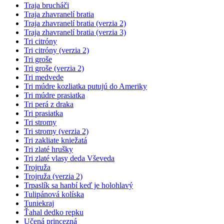
Traja brucháči
Traja zhavranelí bratia
Traja zhavranelí bratia (verzia 2)
Traja zhavranelí bratia (verzia 3)
Tri citróny
Tri citróny (verzia 2)
Tri groše
Tri groše (verzia 2)
Tri medvede
Tri múdre kozliatka putujú do Ameriky
Tri múdre prasiatka
Tri perá z draka
Tri prasiatka
Tri stromy
Tri stromy (verzia 2)
Tri zakliate kniežatá
Tri zlaté hrušky
Tri zlaté vlasy deda Vševeda
Trojruža
Trojruža (verzia 2)
Trpaslík sa hanbí keď je holohlavý
Tulipánová kolíska
Tuniekraj
Ťahal dedko repku
Učená princezná