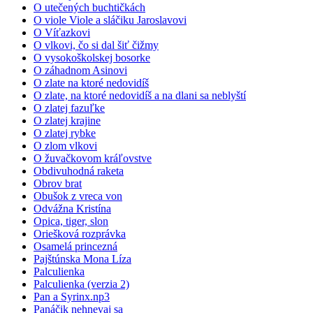
O utečených buchtičkách
O viole Viole a sláčiku Jaroslavovi
O Víťazkovi
O vlkovi, čo si dal šiť čižmy
O vysokoškolskej bosorke
O záhadnom Asinovi
O zlate na ktoré nedovidíš
O zlate, na ktoré nedovidíš a na dlani sa neblyští
O zlatej fazuľke
O zlatej krajine
O zlatej rybke
O zlom vlkovi
O žuvačkovom kráľovstve
Obdivuhodná raketa
Obrov brat
Obušok z vreca von
Odvážna Kristína
Opica, tiger, slon
Oriešková rozprávka
Osamelá princezná
Pajštúnska Mona Líza
Palculienka
Palculienka (verzia 2)
Pan a Syrinx.np3
Panáčik nehnevaj sa