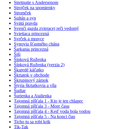
Stretnutie s Andersenom
Strojček na spomienky
Stromček
Sultán a syn
Svätá pravda
Svenči gazda zvieracej reči vedomý
Svietiaca princezná
Svrček a mravce
Synovia šťastného chána
Šarkania princezná
Šiši
Šípková Ruženka
Šípková Ruženka (verzia 2)
Škaredé káčatko
Škriatok v obchode
Škrupinový zámok
Štyria škriatkovia a víla
Šudiar
Šurienka a Atalienka
Tajomná píšťala 1 - Kto je ten chlapec
Tajomná píšťala 3 - More času
Tajomná píšťala 4 - Keď voda bola vodou
Tajomná píšťala 5 - Na konci čias
Ticho tu sa robí krik
Tik-Tak