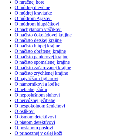
O mračnej hore
O múdrej dievčine
O múdrej kraviarke
O múdrom Ajazovi
O múdrom hlupáčikovi
O nachytanom vtáčikovi
O načisto čokoládovej krajine
O načisto detskej krajine
O načisto hlúpej krajine
O načisto obrátenej krajine
O načisto papierovej krajine
O načisto spomalenej krajine
O načisto začarovanej krajine
O načisto zrýchlenej krajine
O najväčšom figliarovi
O námornikovi a loďke
O neblahej štúdii
O neposlušnom sluhovi
O nervóznej ježibabe
O nespokojnom ženíchovi
O oslíkovi
O ôsmom detektívovi
O piatom detektívovi
O poslanom poslovi
O princeznej v oslej koži