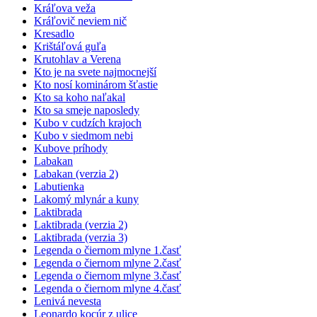
Kráľova veža
Kráľovič neviem nič
Kresadlo
Krištáľová guľa
Krutohlav a Verena
Kto je na svete najmocnejší
Kto nosí kominárom šťastie
Kto sa koho naľakal
Kto sa smeje naposledy
Kubo v cudzích krajoch
Kubo v siedmom nebi
Kubove príhody
Labakan
Labakan (verzia 2)
Labutienka
Lakomý mlynár a kuny
Laktibrada
Laktibrada (verzia 2)
Laktibrada (verzia 3)
Legenda o čiernom mlyne 1.časť
Legenda o čiernom mlyne 2.časť
Legenda o čiernom mlyne 3.časť
Legenda o čiernom mlyne 4.časť
Lenivá nevesta
Leonardo kocúr z ulice