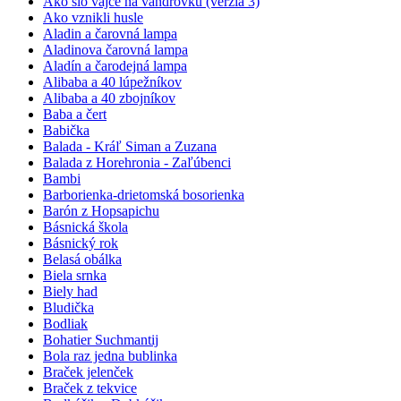
Ako šlo vajce na vandrovku (verzia 3)
Ako vznikli husle
Aladin a čarovná lampa
Aladinova čarovná lampa
Aladín a čarodejná lampa
Alibaba a 40 lúpežníkov
Alibaba a 40 zbojníkov
Baba a čert
Babička
Balada - Kráľ Siman a Zuzana
Balada z Horehronia - Zaľúbenci
Bambi
Barborienka-drietomská bosorienka
Barón z Hopsapichu
Básnická škola
Básnický rok
Belasá obálka
Biela srnka
Biely had
Bludička
Bodliak
Bohatier Suchmantij
Bola raz jedna bublinka
Braček jelenček
Braček z tekvice