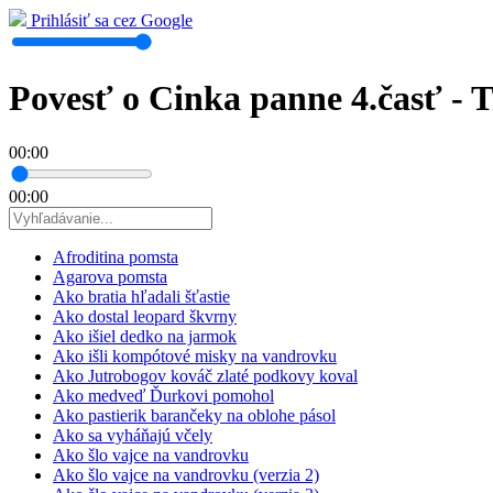
Prihlásiť sa cez Google
Povesť o Cinka panne 4.časť - 
00:00
00:00
Afroditina pomsta
Agarova pomsta
Ako bratia hľadali šťastie
Ako dostal leopard škvrny
Ako išiel dedko na jarmok
Ako išli kompótové misky na vandrovku
Ako Jutrobogov kováč zlaté podkovy koval
Ako medveď Ďurkovi pomohol
Ako pastierik barančeky na oblohe pásol
Ako sa vyháňajú včely
Ako šlo vajce na vandrovku
Ako šlo vajce na vandrovku (verzia 2)