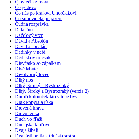
Človiečik z mora
Čo je devo
Čo nás po kráľovi Uhorčiakovi
Čo som videla pri jazere
Čudná rozprávka
Dalajláma
Dažďový vrch
Dávid a Absolón
Dávid a Jonatán
Dedinky v nebi
Deduškov oriešok
Dievčatko so zápalkami
Divé labute
Divotvorný lovec
Dlhý nos
Dlhý, Široký a Bystrozraký
Dlhý, Široký a Bystrozraký (verzia 2)
Domček domček kto v tebe býva
Drak kobyla a líška
Drevená krava
Drevulienka
Duch vo fľaši
Dunajská kráľovná
Dvaja šibali
Dvanásti bratia a trinásta sestra