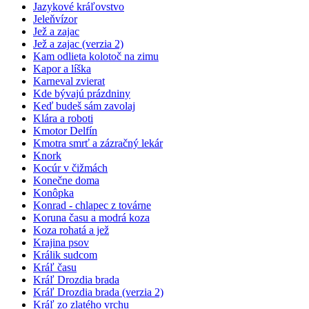
Jazykové kráľovstvo
Jeleňvízor
Jež a zajac
Jež a zajac (verzia 2)
Kam odlieta kolotoč na zimu
Kapor a líška
Karneval zvierat
Kde bývajú prázdniny
Keď budeš sám zavolaj
Klára a roboti
Kmotor Delfín
Kmotra smrť a zázračný lekár
Knork
Kocúr v čižmách
Konečne doma
Konôpka
Konrad - chlapec z továrne
Koruna času a modrá koza
Koza rohatá a jež
Krajina psov
Králik sudcom
Kráľ času
Kráľ Drozdia brada
Kráľ Drozdia brada (verzia 2)
Kráľ zo zlatého vrchu