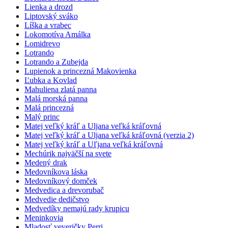
Lienka a drozd
Liptovský sváko
Líška a vrabec
Lokomotíva Amálka
Lomidrevo
Lotrando
Lotrando a Zubejda
Lupienok a princezná Makovienka
Ľubka a Kovlad
Mahuliena zlatá panna
Malá morská panna
Malá princezná
Malý princ
Matej veľký kráľ a Uljana veľká kráľovná
Matej veľký kráľ a Uljana veľká kráľovná (verzia 2)
Matej veľký kráľ a Uľjana veľká kráľovná
Mechúrik najväčší na svete
Medený drak
Medovníkova láska
Medovníkový domček
Medvedica a drevorubač
Medvedie dedičstvo
Medvedíky nemajú rady krupicu
Meninkovia
Mladosť veveričky Perri