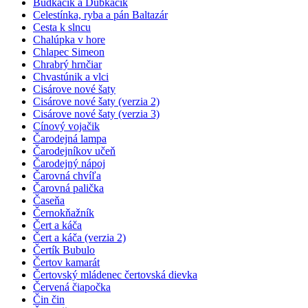
Budkáčik a Dubkáčik
Celestínka, ryba a pán Baltazár
Cesta k slncu
Chalúpka v hore
Chlapec Simeon
Chrabrý hrnčiar
Chvastúnik a vlci
Cisárove nové šaty
Cisárove nové šaty (verzia 2)
Cisárove nové šaty (verzia 3)
Cínový vojačik
Čarodejná lampa
Čarodejníkov učeň
Čarodejný nápoj
Čarovná chvíľa
Čarovná palička
Časeňa
Černokňažník
Čert a káča
Čert a káča (verzia 2)
Čertík Bubulo
Čertov kamarát
Čertovský mládenec čertovská dievka
Červená čiapočka
Čin čin