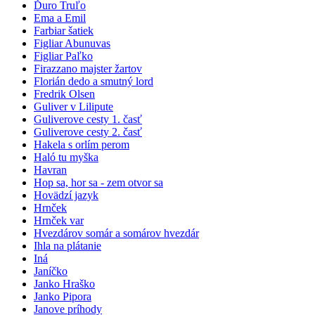
Ďuro Truľo
Ema a Emil
Farbiar šatiek
Figliar Abunuvas
Figliar Paľko
Firazzano majster žartov
Florián dedo a smutný lord
Fredrik Olsen
Guliver v Lilipute
Guliverove cesty 1. časť
Guliverove cesty 2. časť
Hakela s orlím perom
Haló tu myška
Havran
Hop sa, hor sa - zem otvor sa
Hovädzí jazyk
Hrnček
Hrnček var
Hvezdárov somár a somárov hvezdár
Ihla na plátanie
Iná
Janíčko
Janko Hraško
Janko Pipora
Janove príhody