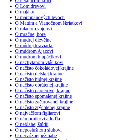
O lietajúcom kufri
O Lomidrevovi
O majáku
O marcipánových levoch
O Mattim a Vianočnom škriatkovi
O mladom vajdovi
O mračnej hore
O múdrej dievčine
O múdrej kraviarke
O múdrom Ajazovi
O múdrom hlupáčikovi
O nachytanom vtáčikovi
O načisto čokoládovej krajine
O načisto detskej krajine
O načisto hlúpej krajine
O načisto obrátenej krajine
O načisto papierovej krajine
O načisto spomalenej krajine
O načisto začarovanej krajine
O načisto zrýchlenej krajine
O najväčšom figliarovi
O námornikovi a loďke
O neblahej štúdii
O neposlušnom sluhovi
O nervóznej ježibabe