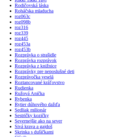
Rodičovská láska
Roháčska mladucha
roz063c
roz098b
roz316
roz339
roz445
roz453a
roz453b
Rozprávka o strašidle
Rozprávka rozprávok
Rozprávka z knižnice
Rozprávky pre neposlušné deti
Rozprávočka veselá
Roztancované kráľovstvo
Rudienka
Ružová Anička
Rybenka
Rytier dúhového dažďa
Sedliak milionár
Sestričky kozičky
Severnejšie ako na sever
Sivá krava a gajdoš
Skrinka s dušičkami