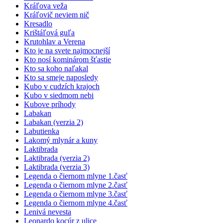
Kráľova veža
Kráľovič neviem nič
Kresadlo
Krištáľová guľa
Krutohlav a Verena
Kto je na svete najmocnejší
Kto nosí kominárom šťastie
Kto sa koho naľakal
Kto sa smeje naposledy
Kubo v cudzích krajoch
Kubo v siedmom nebi
Kubove príhody
Labakan
Labakan (verzia 2)
Labutienka
Lakomý mlynár a kuny
Laktibrada
Laktibrada (verzia 2)
Laktibrada (verzia 3)
Legenda o čiernom mlyne 1.časť
Legenda o čiernom mlyne 2.časť
Legenda o čiernom mlyne 3.časť
Legenda o čiernom mlyne 4.časť
Lenivá nevesta
Leonardo kocúr z ulice