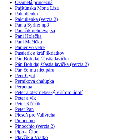
Osamelá princezná
Pajštúnska Mona Líza
Palculienka
Palculienka (verzia 2)
Pan a Syrinx.np3
Panáčik nehnevaj sa
Pani Holečka
Pani Mačička
Papier vo vetre
Pastierik a kráľ škriatkov
Pán Boh daj šťastia lavička
Pán Boh daj šťastia lavička (verzia 2)
Pár, čo mu niet páru
Peer Gynt
Perníková chalúpka
Perpetua
Peter a otec nebeský v šírom údolí
Peter a vlk
Peter Kľúčik
Peter Pan
Pieseň pre Valivrcha
Pinocchio
Pinocchio (verzia 2)
Pipo a Čipo
Plavčík a Vratko