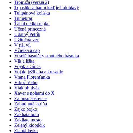
Trojruža (verzia 2)
Trpaslík sa hanbí keď je holohlavý
Tulipánová kolíska
Tuniekraj
Ťahal dedko repku
Učená princezná
Udatný Petrík
Užitočná vec
V ríši víl
Včielka a cap
Veselé básničky smutného básnika
Vlk a líška
Vojak a cárica
Vojak, ježibaba a kresadlo
Vrana Florenťanka
Vrkoč Váhu
Vták ohnivák
Xaver s nohami do X
Za misu šošovice
Zabudnutá skriňa
Zajko bojko
Zakliata hora
Zakliate mesto
Zelený klobúčik
Zlahohlávka