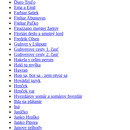
Ďuro Truľo
Ema a Emil
Farbiar šatiek
Figliar Abunuvas
Figliar Paľko
Firazzano majster žartov
Florián dedo a smutný lord
Fredrik Olsen
Guliver v Lilipute
Guliverove cesty 1. časť
Guliverove cesty 2. časť
Hakela s orlím perom
Haló tu myška
Havran
Hop sa, hor sa - zem otvor sa
Hovädzí jazyk
Hrnček
Hrnček var
Hvezdárov somár a somárov hvezdár
Ihla na plátanie
Iná
Janíčko
Janko Hraško
Janko Pipora
Janove príhody