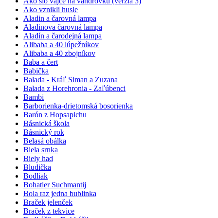
Ako šlo vajce na vandrovku (verzia 3)
Ako vznikli husle
Aladin a čarovná lampa
Aladinova čarovná lampa
Aladín a čarodejná lampa
Alibaba a 40 lúpežníkov
Alibaba a 40 zbojníkov
Baba a čert
Babička
Balada - Kráľ Siman a Zuzana
Balada z Horehronia - Zaľúbenci
Bambi
Barborienka-drietomská bosorienka
Barón z Hopsapichu
Básnická škola
Básnický rok
Belasá obálka
Biela srnka
Biely had
Bludička
Bodliak
Bohatier Suchmantij
Bola raz jedna bublinka
Braček jelenček
Braček z tekvice