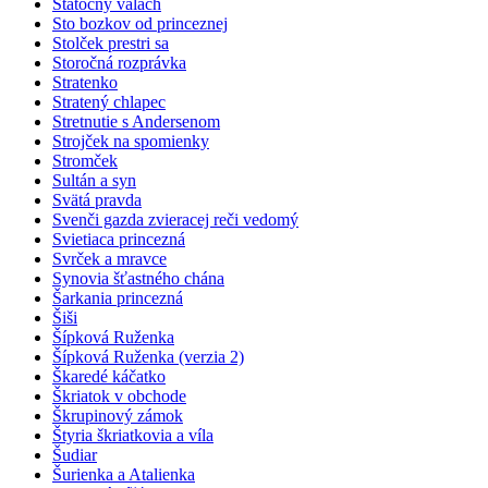
Statočný valach
Sto bozkov od princeznej
Stolček prestri sa
Storočná rozprávka
Stratenko
Stratený chlapec
Stretnutie s Andersenom
Strojček na spomienky
Stromček
Sultán a syn
Svätá pravda
Svenči gazda zvieracej reči vedomý
Svietiaca princezná
Svrček a mravce
Synovia šťastného chána
Šarkania princezná
Šiši
Šípková Ruženka
Šípková Ruženka (verzia 2)
Škaredé káčatko
Škriatok v obchode
Škrupinový zámok
Štyria škriatkovia a víla
Šudiar
Šurienka a Atalienka