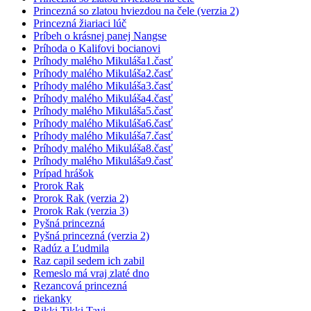
Princezná so zlatou hviezdou na čele (verzia 2)
Princezná žiariaci lúč
Príbeh o krásnej panej Nangse
Príhoda o Kalifovi bocianovi
Príhody malého Mikuláša1.časť
Príhody malého Mikuláša2.časť
Príhody malého Mikuláša3.časť
Príhody malého Mikuláša4.časť
Príhody malého Mikuláša5.časť
Príhody malého Mikuláša6.časť
Príhody malého Mikuláša7.časť
Príhody malého Mikuláša8.časť
Príhody malého Mikuláša9.časť
Prípad hrášok
Prorok Rak
Prorok Rak (verzia 2)
Prorok Rak (verzia 3)
Pyšná princezná
Pyšná princezná (verzia 2)
Radúz a Ľudmila
Raz capil sedem ich zabil
Remeslo má vraj zlaté dno
Rezancová princezná
riekanky
Rikki Tikki Tavi