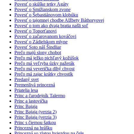
Povesť o skúške tetky Agáty
Povesť o Smižianskom zvone
Povesť o Šebastiánovom klobúku
Povesť o tajomnej chodbe Alžbety Báthoryovej
Povesť o tom ako dvaja bratia našli soľ
Povesť o Toporťanovi
Povesť o začarovanom kováčovi
Povesť o Zádielskom mlyne
Povesť Soto náš Šindliar
Prečo majú slony chobot
Prečo má ježko pichľavý kožúšok
Prečo má veľryba úzky pažerák
Prečo má veverička dlhý chvost
Prečo má zajac krátky chvostík
Predaný svet
Premenlivá princezná
Priatelia lesa
Princ a čarodejník Talermo
Princ a lastovička
Princ Bajaja
Princ Bajaja (verzia 2)
Princ Bajaja (verzia 3)
Princ s čiernou šatkou
Princezná na hrášku
Princezná so zlatou hviezdou na čele