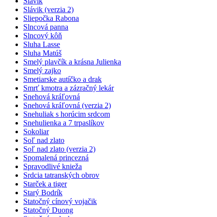
Slávik
Slávik (verzia 2)
Sliepočka Rabona
Slncová panna
Slncový kôň
Sluha Lasse
Sluha Matúš
Smelý plavčík a krásna Julienka
Smelý zajko
Smetiarske autíčko a drak
Smrť kmotra a zázračný lekár
Snehová kráľovná
Snehová kráľovná (verzia 2)
Snehuliak s horúcim srdcom
Snehulienka a 7 trpaslíkov
Sokoliar
Soľ nad zlato
Soľ nad zlato (verzia 2)
Spomalená princezná
Spravodlivé knieža
Srdcia tatranských obrov
Starček a tiger
Starý Bodrík
Statočný cínový vojačik
Statočný Duong