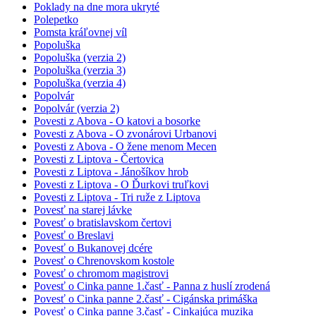
Poklady na dne mora ukryté
Polepetko
Pomsta kráľovnej víl
Popoluška
Popoluška (verzia 2)
Popoluška (verzia 3)
Popoluška (verzia 4)
Popolvár
Popolvár (verzia 2)
Povesti z Abova - O katovi a bosorke
Povesti z Abova - O zvonárovi Urbanovi
Povesti z Abova - O žene menom Mecen
Povesti z Liptova - Čertovica
Povesti z Liptova - Jánošíkov hrob
Povesti z Liptova - O Ďurkovi truľkovi
Povesti z Liptova - Tri ruže z Liptova
Povesť na starej lávke
Povesť o bratislavskom čertovi
Povesť o Breslavi
Povesť o Bukanovej dcére
Povesť o Chrenovskom kostole
Povesť o chromom magistrovi
Povesť o Cinka panne 1.časť - Panna z huslí zrodená
Povesť o Cinka panne 2.časť - Cigánska primáška
Povesť o Cinka panne 3.časť - Cinkajúca muzika