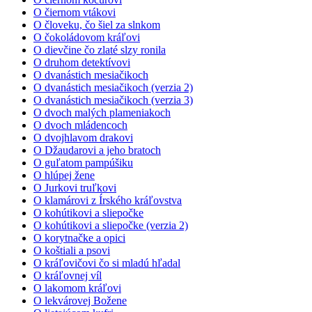
O čiernom vtákovi
O človeku, čo šiel za slnkom
O čokoládovom kráľovi
O dievčine čo zlaté slzy ronila
O druhom detektívovi
O dvanástich mesiačikoch
O dvanástich mesiačikoch (verzia 2)
O dvanástich mesiačikoch (verzia 3)
O dvoch malých plameniakoch
O dvoch mládencoch
O dvojhlavom drakovi
O Džaudarovi a jeho bratoch
O guľatom pampúšiku
O hlúpej žene
O Jurkovi truľkovi
O klamárovi z Írského kráľovstva
O kohútikovi a sliepočke
O kohútikovi a sliepočke (verzia 2)
O korytnačke a opici
O koštiali a psovi
O kráľovičovi čo si mladú hľadal
O kráľovnej víl
O lakomom kráľovi
O lekvárovej Božene