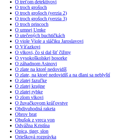
O treťom detektívovi
O troch grošoch
O troch grošoch (verzia 2)
O troch grošoch (verzia 3)
O troch princoch
O umnej Umke
O utečených buchtičkách
O viole Viole a sláčiku Jaroslavovi
O Víťazkovi
O vlkovi, čo si dal šiť čižmy
O vysokoškolskej bosorke
O záhadnom Asinovi
O zlate na ktoré nedovidíš
O zlate, na ktoré nedovidíš a na dlani sa neblyští
O zlatej fazuľke
O zlatej krajine
O zlatej rybke
O zlom vlkovi
O žuvačkovom kráľovstve
Obdivuhodná raketa
Obrov brat
Obušok z vreca von
Odvážna Kristína
Opica, tiger, slon
Oriešková rozprávka