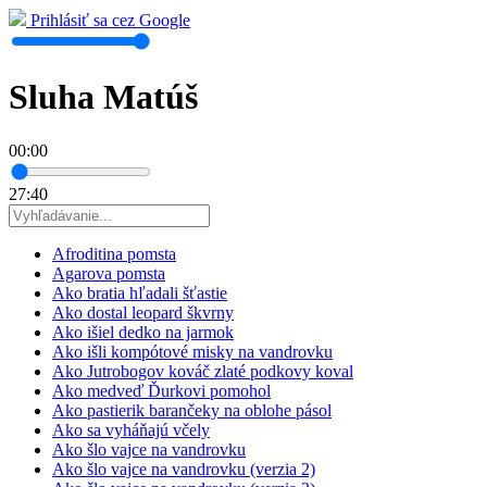
Prihlásiť sa cez Google
Sluha Matúš
00:00
27:40
Afroditina pomsta
Agarova pomsta
Ako bratia hľadali šťastie
Ako dostal leopard škvrny
Ako išiel dedko na jarmok
Ako išli kompótové misky na vandrovku
Ako Jutrobogov kováč zlaté podkovy koval
Ako medveď Ďurkovi pomohol
Ako pastierik barančeky na oblohe pásol
Ako sa vyháňajú včely
Ako šlo vajce na vandrovku
Ako šlo vajce na vandrovku (verzia 2)