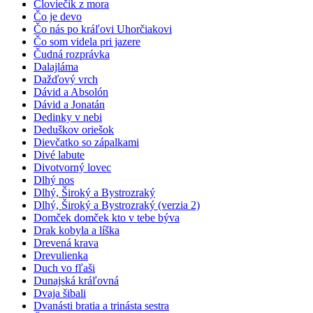
Človiečik z mora
Čo je devo
Čo nás po kráľovi Uhorčiakovi
Čo som videla pri jazere
Čudná rozprávka
Dalajláma
Dažďový vrch
Dávid a Absolón
Dávid a Jonatán
Dedinky v nebi
Deduškov oriešok
Dievčatko so zápalkami
Divé labute
Divotvorný lovec
Dlhý nos
Dlhý, Široký a Bystrozraký
Dlhý, Široký a Bystrozraký (verzia 2)
Domček domček kto v tebe býva
Drak kobyla a líška
Drevená krava
Drevulienka
Duch vo fľaši
Dunajská kráľovná
Dvaja šibali
Dvanásti bratia a trinásta sestra