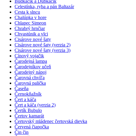
Budkáčik a Dubkáčik
Celestínka, ryba a pán Baltazár
Cesta k slncu
Chalúpka v hore
Chlapec Simeon
Chrabrý hrnčiar
Chvastúnik a vlci
Cisárove nové šaty
Cisárove nové šaty (verzia 2)
Cisárove nové šaty (verzia 3)
Cínový vojačik
Čarodejná lampa
Čarodejníkov učeň
Čarodejný nápoj
Čarovná chvíľa
Čarovná palička
Časeňa
Černokňažník
Čert a káča
Čert a káča (verzia 2)
Čertík Bubulo
Čertov kamarát
Čertovský mládenec čertovská dievka
Červená čiapočka
Čin čin