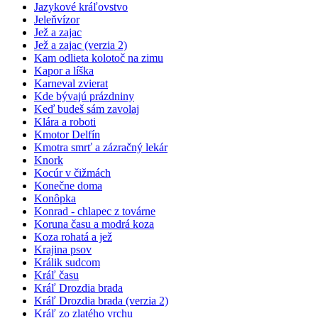
Jazykové kráľovstvo
Jeleňvízor
Jež a zajac
Jež a zajac (verzia 2)
Kam odlieta kolotoč na zimu
Kapor a líška
Karneval zvierat
Kde bývajú prázdniny
Keď budeš sám zavolaj
Klára a roboti
Kmotor Delfín
Kmotra smrť a zázračný lekár
Knork
Kocúr v čižmách
Konečne doma
Konôpka
Konrad - chlapec z továrne
Koruna času a modrá koza
Koza rohatá a jež
Krajina psov
Králik sudcom
Kráľ času
Kráľ Drozdia brada
Kráľ Drozdia brada (verzia 2)
Kráľ zo zlatého vrchu