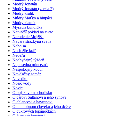
Modrý Jonatán
Modrý Jonatán (verzia 2)
Múdry králik
Múdry Maťko a hlupáci
Múdry zlatník
Myšacia bundička
Najväčší poklad na svete
Narodenie Mojžiša
Navara strážkyňa svetla
Nebojsa
Nech žije kráľ
Nedeľa
Neobyčajný týždeň
Neposedná princezná
Nespokojný kocúr
Nevďačný somár
Nevedko
Nosič vody
Novic
O bojazlivom schodisku
O cárovi Saltánovi a jeho synovi
O chlapcovi a havranovi
O chudobnom človeku a jeho dcére
O cukrových topánočkách
O čiernom kocúrovi