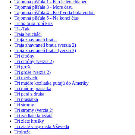
Tajomná píšťala 1 - Kto je ten chlapec
Tajomná píšťala 3 - More času
Tajomná píšťala 4 - Keď voda bola vodou
Tajomná píšťala 5 - Na konci čias
Ticho tu sa robí krik
Tik-Tak
Traja brucháči
Traja zhavranelí bratia
Traja zhavranelí bratia (verzia 2)
Traja zhavranelí bratia (verzia 3)
Tri citróny
Tri citróny (verzia 2)
Tri groše
Tri groše (verzia 2)
Tri medvede
Tri múdre kozliatka putujú do Ameriky
Tri múdre prasiatka
Tri perá z draka
Tri prasiatka
Tri stromy
Tri stromy (verzia 2)
Tri zakliate kniežatá
Tri zlaté hrušky
Tri zlaté vlasy deda Vševeda
Trojruža