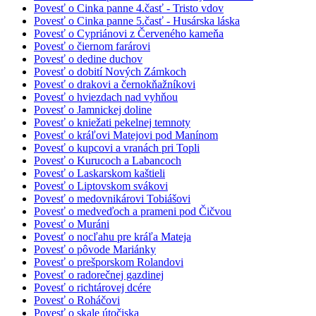
Povesť o Cinka panne 4.časť - Tristo vdov
Povesť o Cinka panne 5.časť - Husárska láska
Povesť o Cypriánovi z Červeného kameňa
Povesť o čiernom farárovi
Povesť o dedine duchov
Povesť o dobití Nových Zámkoch
Povesť o drakovi a černokňažníkovi
Povesť o hviezdach nad vyhňou
Povesť o Jamnickej doline
Povesť o kniežati pekelnej temnoty
Povesť o kráľovi Matejovi pod Manínom
Povesť o kupcovi a vranách pri Topli
Povesť o Kurucoch a Labancoch
Povesť o Laskarskom kaštieli
Povesť o Liptovskom svákovi
Povesť o medovnikárovi Tobiášovi
Povesť o medveďoch a prameni pod Čičvou
Povesť o Muráni
Povesť o nocľahu pre kráľa Mateja
Povesť o pôvode Mariánky
Povesť o prešporskom Rolandovi
Povesť o radorečnej gazdinej
Povesť o richtárovej dcére
Povesť o Roháčovi
Povesť o skale útočiska