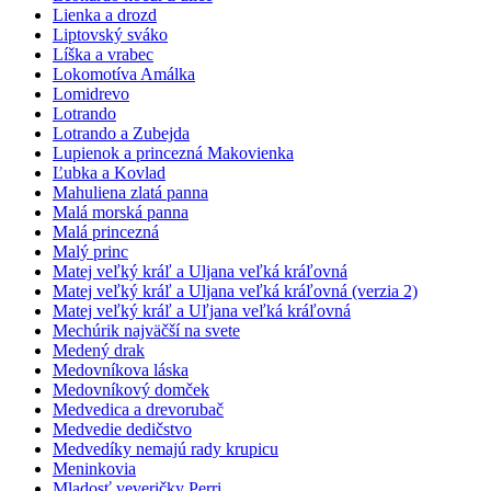
Lienka a drozd
Liptovský sváko
Líška a vrabec
Lokomotíva Amálka
Lomidrevo
Lotrando
Lotrando a Zubejda
Lupienok a princezná Makovienka
Ľubka a Kovlad
Mahuliena zlatá panna
Malá morská panna
Malá princezná
Malý princ
Matej veľký kráľ a Uljana veľká kráľovná
Matej veľký kráľ a Uljana veľká kráľovná (verzia 2)
Matej veľký kráľ a Uľjana veľká kráľovná
Mechúrik najväčší na svete
Medený drak
Medovníkova láska
Medovníkový domček
Medvedica a drevorubač
Medvedie dedičstvo
Medvedíky nemajú rady krupicu
Meninkovia
Mladosť veveričky Perri