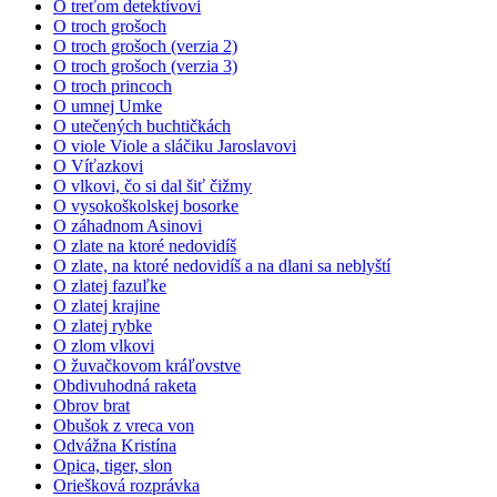
O treťom detektívovi
O troch grošoch
O troch grošoch (verzia 2)
O troch grošoch (verzia 3)
O troch princoch
O umnej Umke
O utečených buchtičkách
O viole Viole a sláčiku Jaroslavovi
O Víťazkovi
O vlkovi, čo si dal šiť čižmy
O vysokoškolskej bosorke
O záhadnom Asinovi
O zlate na ktoré nedovidíš
O zlate, na ktoré nedovidíš a na dlani sa neblyští
O zlatej fazuľke
O zlatej krajine
O zlatej rybke
O zlom vlkovi
O žuvačkovom kráľovstve
Obdivuhodná raketa
Obrov brat
Obušok z vreca von
Odvážna Kristína
Opica, tiger, slon
Oriešková rozprávka