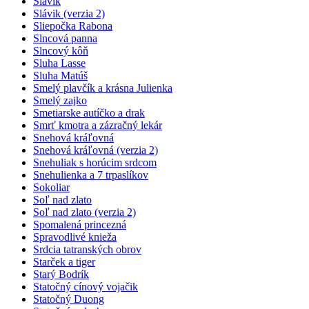
Slávik
Slávik (verzia 2)
Sliepočka Rabona
Slncová panna
Slncový kôň
Sluha Lasse
Sluha Matúš
Smelý plavčík a krásna Julienka
Smelý zajko
Smetiarske autíčko a drak
Smrť kmotra a zázračný lekár
Snehová kráľovná
Snehová kráľovná (verzia 2)
Snehuliak s horúcim srdcom
Snehulienka a 7 trpaslíkov
Sokoliar
Soľ nad zlato
Soľ nad zlato (verzia 2)
Spomalená princezná
Spravodlivé knieža
Srdcia tatranských obrov
Starček a tiger
Starý Bodrík
Statočný cínový vojačik
Statočný Duong