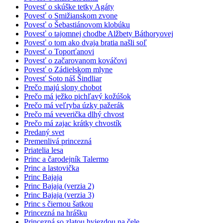
Povesť o skúške tetky Agáty
Povesť o Smižianskom zvone
Povesť o Šebastiánovom klobúku
Povesť o tajomnej chodbe Alžbety Báthoryovej
Povesť o tom ako dvaja bratia našli soľ
Povesť o Toporťanovi
Povesť o začarovanom kováčovi
Povesť o Zádielskom mlyne
Povesť Soto náš Šindliar
Prečo majú slony chobot
Prečo má ježko pichľavý kožúšok
Prečo má veľryba úzky pažerák
Prečo má veverička dlhý chvost
Prečo má zajac krátky chvostík
Predaný svet
Premenlivá princezná
Priatelia lesa
Princ a čarodejník Talermo
Princ a lastovička
Princ Bajaja
Princ Bajaja (verzia 2)
Princ Bajaja (verzia 3)
Princ s čiernou šatkou
Princezná na hrášku
Princezná so zlatou hviezdou na čele