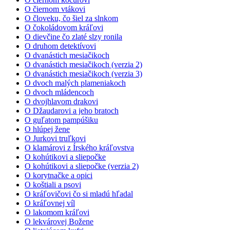
O čiernom vtákovi
O človeku, čo šiel za slnkom
O čokoládovom kráľovi
O dievčine čo zlaté slzy ronila
O druhom detektívovi
O dvanástich mesiačikoch
O dvanástich mesiačikoch (verzia 2)
O dvanástich mesiačikoch (verzia 3)
O dvoch malých plameniakoch
O dvoch mládencoch
O dvojhlavom drakovi
O Džaudarovi a jeho bratoch
O guľatom pampúšiku
O hlúpej žene
O Jurkovi truľkovi
O klamárovi z Írského kráľovstva
O kohútikovi a sliepočke
O kohútikovi a sliepočke (verzia 2)
O korytnačke a opici
O koštiali a psovi
O kráľovičovi čo si mladú hľadal
O kráľovnej víl
O lakomom kráľovi
O lekvárovej Božene