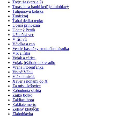
Trojruža (verzia 2)
Trpaslík sa hanbí keď je holohlavý
Tulipánová kolíska
Tuniekraj
Ťahal dedko repku
Učená princezná
Udatný Petrík
Užitočná vec
V ríši víl
Včielka a cap
Veselé básničky smutného básnika
Vlk a líška
Vojak a cárica
Vojak, ježibaba a kresadlo
Vrana Florenťanka
Vrkoč Váhu
Vták ohnivák
Xaver s nohami do X
Za misu šošovice
Zabudnutá skriňa
Zajko bojko
Zakliata hora
Zakliate mesto
Zelený klobúčik
Zlahohlávka