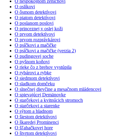
O nespokojnom ženíchovi
O oslíkovi
O ôsmom detektívovi
O piatom detektívovi
O poslanom poslovi
O princeznej v oslej koži
O prvom detektívovi
O prvom rozprávkárovi
O psíčkovi a mačičke
O psíčkovi a mačičke (verzia 2)
O pudingovej soche
O pyšnom koňovi
O rieke čo z brehov vystúpila
O rybárovi a rybke
O siedmom detektívovi
O sladkom domčeku
O slnečnej dievčine a mesačnom mládencovi
O spievajúcej Demänovke
O starčekovi a kvitnúcich stromoch
O starčekovi a starenke
O sýtom a hladnom
O šiestom detektívovi
O škaredej Prominenci
O šľahačkovej hore
O štvrtom detektívovi