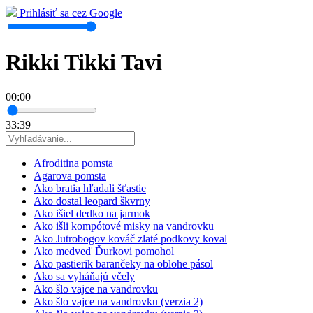
Prihlásiť sa cez Google
Rikki Tikki Tavi
00:00
33:39
Afroditina pomsta
Agarova pomsta
Ako bratia hľadali šťastie
Ako dostal leopard škvrny
Ako išiel dedko na jarmok
Ako išli kompótové misky na vandrovku
Ako Jutrobogov kováč zlaté podkovy koval
Ako medveď Ďurkovi pomohol
Ako pastierik barančeky na oblohe pásol
Ako sa vyháňajú včely
Ako šlo vajce na vandrovku
Ako šlo vajce na vandrovku (verzia 2)