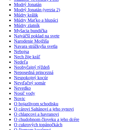
Modrý Jonatán
Modrý Jonatán (verzia 2)
Múdry králik
Múdry Maťko a hlupáci
Múdry zlatník
Myšacia bundička
Najväčší poklad na svete
Narodenie Mojžiša
Navara strážkyňa svetla
Nebojsa
Nech žije kráľ
Nedeľa
Neobyčajný týždeň
Neposedná princezná
Nespokojný kocúr
Nevďačný somár
Nevedko
Nosič vody
Novic
O bojazlivom schodisku
O cárovi Saltánovi a jeho synovi
O chlapcovi a havranovi
O chudobnom človeku a jeho dcére
O cukrových topánočkách
O čiernom kocúrovi