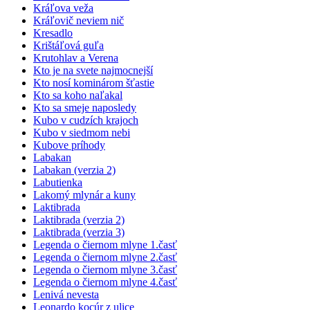
Kráľova veža
Kráľovič neviem nič
Kresadlo
Krištáľová guľa
Krutohlav a Verena
Kto je na svete najmocnejší
Kto nosí kominárom šťastie
Kto sa koho naľakal
Kto sa smeje naposledy
Kubo v cudzích krajoch
Kubo v siedmom nebi
Kubove príhody
Labakan
Labakan (verzia 2)
Labutienka
Lakomý mlynár a kuny
Laktibrada
Laktibrada (verzia 2)
Laktibrada (verzia 3)
Legenda o čiernom mlyne 1.časť
Legenda o čiernom mlyne 2.časť
Legenda o čiernom mlyne 3.časť
Legenda o čiernom mlyne 4.časť
Lenivá nevesta
Leonardo kocúr z ulice