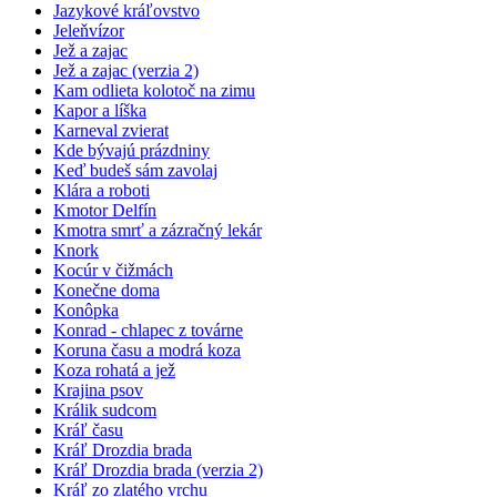
Jazykové kráľovstvo
Jeleňvízor
Jež a zajac
Jež a zajac (verzia 2)
Kam odlieta kolotoč na zimu
Kapor a líška
Karneval zvierat
Kde bývajú prázdniny
Keď budeš sám zavolaj
Klára a roboti
Kmotor Delfín
Kmotra smrť a zázračný lekár
Knork
Kocúr v čižmách
Konečne doma
Konôpka
Konrad - chlapec z továrne
Koruna času a modrá koza
Koza rohatá a jež
Krajina psov
Králik sudcom
Kráľ času
Kráľ Drozdia brada
Kráľ Drozdia brada (verzia 2)
Kráľ zo zlatého vrchu