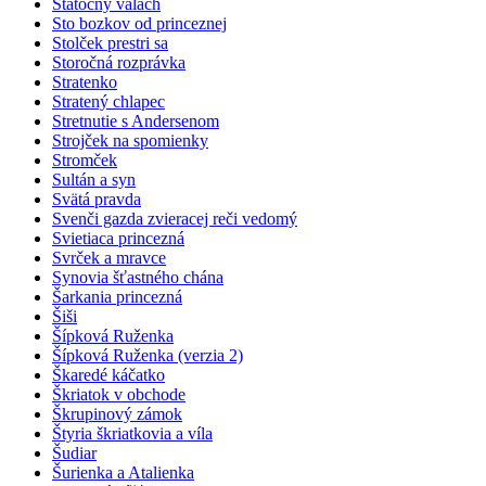
Statočný valach
Sto bozkov od princeznej
Stolček prestri sa
Storočná rozprávka
Stratenko
Stratený chlapec
Stretnutie s Andersenom
Strojček na spomienky
Stromček
Sultán a syn
Svätá pravda
Svenči gazda zvieracej reči vedomý
Svietiaca princezná
Svrček a mravce
Synovia šťastného chána
Šarkania princezná
Šiši
Šípková Ruženka
Šípková Ruženka (verzia 2)
Škaredé káčatko
Škriatok v obchode
Škrupinový zámok
Štyria škriatkovia a víla
Šudiar
Šurienka a Atalienka