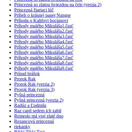
Princezná so zlatou hviezdou na čele (verzia 2)
Princezná žiariaci lúč
Príbeh o krásnej panej Nangse
Príhoda o Kalifovi bocianovi
Príhody malého Mikuláša1.časť
Príhody malého Mikuláša2.časť
Príhody malého Mikuláša3.časť
Príhody malého Mikuláša4.časť
Príhody malého Mikuláša5.časť
Príhody malého Mikuláša6.časť
Príhody malého Mikuláša7.časť
Príhody malého Mikuláša8.časť
Príhody malého Mikuláša9.časť
Prípad hrášok
Prorok Rak
Prorok Rak (verzia 2)
Prorok Rak (verzia 3)
Pyšná princezná
Pyšná princezná (verzia 2)
Radúz a Ľudmila
Raz capil sedem ich zabil
Remeslo má vraj zlaté dno
Rezancová princezná
riekanky
Rikki Tikki Tavi