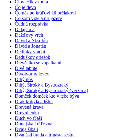
Človiečik z mora
Čo je devo
Čo nás po kráľovi Uhorčiakovi
Čo som videla pri jazere
Čudná rozprávka
Dalajláma
Dažďový vrch
Dávid a Absolón
Dávid a Jonatán
Dedinky v nebi
Deduškov oriešok
Dievčatko so zápalkami
Divé labute
Divotvorný lovec
Dlhý nos
Dlhý, Široký a Bystrozraký
Dlhý, Široký a Bystrozraký (verzia 2)
Domček domček kto v tebe býva
Drak kobyla a líška
Drevená krava
Drevulienka
Duch vo fľaši
Dunajská kráľovná
Dvaja šibali
Dvanásti bratia a trinásta sestra