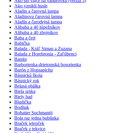
Ako šlo vajce na vandrovku (verzia 3)
Ako vznikli husle
Aladin a čarovná lampa
Aladinova čarovná lampa
Aladín a čarodejná lampa
Alibaba a 40 lúpežníkov
Alibaba a 40 zbojníkov
Baba a čert
Babička
Balada - Kráľ Siman a Zuzana
Balada z Horehronia - Zaľúbenci
Bambi
Barborienka-drietomská bosorienka
Barón z Hopsapichu
Básnická škola
Básnický rok
Belasá obálka
Biela srnka
Biely had
Bludička
Bodliak
Bohatier Suchmantij
Bola raz jedna bublinka
Braček jelenček
Braček z tekvice