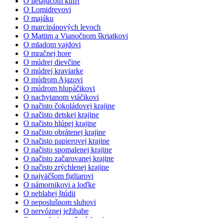
O lietajúcom kufri
O Lomidrevovi
O majáku
O marcipánových levoch
O Mattim a Vianočnom škriatkovi
O mladom vajdovi
O mračnej hore
O múdrej dievčine
O múdrej kraviarke
O múdrom Ajazovi
O múdrom hlupáčikovi
O nachytanom vtáčikovi
O načisto čokoládovej krajine
O načisto detskej krajine
O načisto hlúpej krajine
O načisto obrátenej krajine
O načisto papierovej krajine
O načisto spomalenej krajine
O načisto začarovanej krajine
O načisto zrýchlenej krajine
O najväčšom figliarovi
O námornikovi a loďke
O neblahej štúdii
O neposlušnom sluhovi
O nervóznej ježibabe