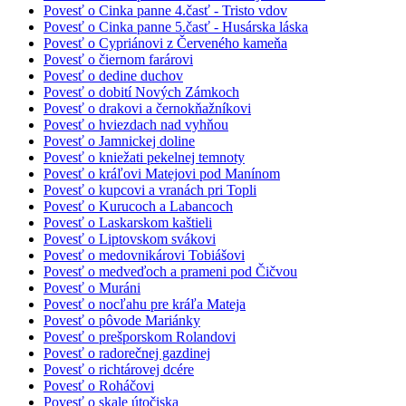
Povesť o Cinka panne 4.časť - Tristo vdov
Povesť o Cinka panne 5.časť - Husárska láska
Povesť o Cypriánovi z Červeného kameňa
Povesť o čiernom farárovi
Povesť o dedine duchov
Povesť o dobití Nových Zámkoch
Povesť o drakovi a černokňažníkovi
Povesť o hviezdach nad vyhňou
Povesť o Jamnickej doline
Povesť o kniežati pekelnej temnoty
Povesť o kráľovi Matejovi pod Manínom
Povesť o kupcovi a vranách pri Topli
Povesť o Kurucoch a Labancoch
Povesť o Laskarskom kaštieli
Povesť o Liptovskom svákovi
Povesť o medovnikárovi Tobiášovi
Povesť o medveďoch a prameni pod Čičvou
Povesť o Muráni
Povesť o nocľahu pre kráľa Mateja
Povesť o pôvode Mariánky
Povesť o prešporskom Rolandovi
Povesť o radorečnej gazdinej
Povesť o richtárovej dcére
Povesť o Roháčovi
Povesť o skale útočiska