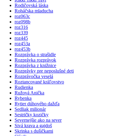
Rodičovská láska
Roháčska mladucha
roz063c
roz098b
roz316
roz339
roz445
roz453a
roz453b
Rozprávka o strašidle
Rozprávka rozprávok
Rozprávka z knižnice
Rozprávky pre neposlušné deti
Rozprávočka veselá
Roztancované kráľovstvo
Rudienka
Ružová Anička
Rybenka
Rytier dúhového dažďa
Sedliak milionár
Sestričky kozičky
Severnejšie ako na sever
Sivá krava a gajdoš
Skrinka s dušičkami