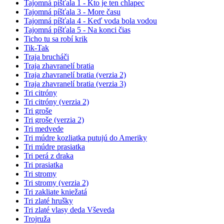
Tajomná píšťala 1 - Kto je ten chlapec
Tajomná píšťala 3 - More času
Tajomná píšťala 4 - Keď voda bola vodou
Tajomná píšťala 5 - Na konci čias
Ticho tu sa robí krik
Tik-Tak
Traja brucháči
Traja zhavranelí bratia
Traja zhavranelí bratia (verzia 2)
Traja zhavranelí bratia (verzia 3)
Tri citróny
Tri citróny (verzia 2)
Tri groše
Tri groše (verzia 2)
Tri medvede
Tri múdre kozliatka putujú do Ameriky
Tri múdre prasiatka
Tri perá z draka
Tri prasiatka
Tri stromy
Tri stromy (verzia 2)
Tri zakliate kniežatá
Tri zlaté hrušky
Tri zlaté vlasy deda Vševeda
Trojruža