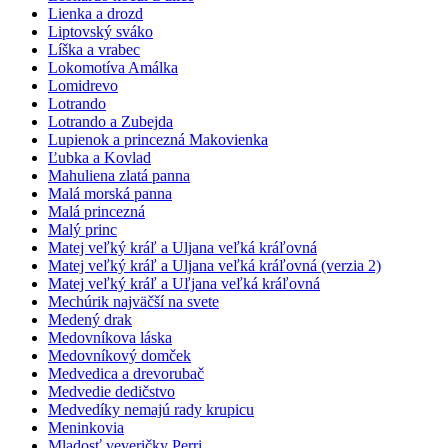
Lienka a drozd
Liptovský sváko
Líška a vrabec
Lokomotíva Amálka
Lomidrevo
Lotrando
Lotrando a Zubejda
Lupienok a princezná Makovienka
Ľubka a Kovlad
Mahuliena zlatá panna
Malá morská panna
Malá princezná
Malý princ
Matej veľký kráľ a Uljana veľká kráľovná
Matej veľký kráľ a Uljana veľká kráľovná (verzia 2)
Matej veľký kráľ a Uľjana veľká kráľovná
Mechúrik najväčší na svete
Medený drak
Medovníkova láska
Medovníkový domček
Medvedica a drevorubač
Medvedie dedičstvo
Medvedíky nemajú rady krupicu
Meninkovia
Mladosť veveričky Perri