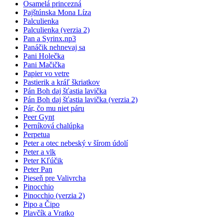
Osamelá princezná
Pajštúnska Mona Líza
Palculienka
Palculienka (verzia 2)
Pan a Syrinx.np3
Panáčik nehnevaj sa
Pani Holečka
Pani Mačička
Papier vo vetre
Pastierik a kráľ škriatkov
Pán Boh daj šťastia lavička
Pán Boh daj šťastia lavička (verzia 2)
Pár, čo mu niet páru
Peer Gynt
Perníková chalúpka
Perpetua
Peter a otec nebeský v šírom údolí
Peter a vlk
Peter Kľúčik
Peter Pan
Pieseň pre Valivrcha
Pinocchio
Pinocchio (verzia 2)
Pipo a Čipo
Plavčík a Vratko