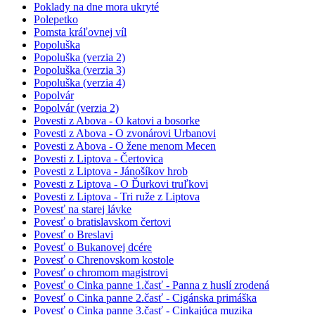
Poklady na dne mora ukryté
Polepetko
Pomsta kráľovnej víl
Popoluška
Popoluška (verzia 2)
Popoluška (verzia 3)
Popoluška (verzia 4)
Popolvár
Popolvár (verzia 2)
Povesti z Abova - O katovi a bosorke
Povesti z Abova - O zvonárovi Urbanovi
Povesti z Abova - O žene menom Mecen
Povesti z Liptova - Čertovica
Povesti z Liptova - Jánošíkov hrob
Povesti z Liptova - O Ďurkovi truľkovi
Povesti z Liptova - Tri ruže z Liptova
Povesť na starej lávke
Povesť o bratislavskom čertovi
Povesť o Breslavi
Povesť o Bukanovej dcére
Povesť o Chrenovskom kostole
Povesť o chromom magistrovi
Povesť o Cinka panne 1.časť - Panna z huslí zrodená
Povesť o Cinka panne 2.časť - Cigánska primáška
Povesť o Cinka panne 3.časť - Cinkajúca muzika