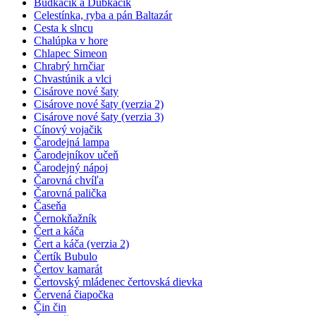
Budkáčik a Dubkáčik
Celestínka, ryba a pán Baltazár
Cesta k slncu
Chalúpka v hore
Chlapec Simeon
Chrabrý hrnčiar
Chvastúnik a vlci
Cisárove nové šaty
Cisárove nové šaty (verzia 2)
Cisárove nové šaty (verzia 3)
Cínový vojačik
Čarodejná lampa
Čarodejníkov učeň
Čarodejný nápoj
Čarovná chvíľa
Čarovná palička
Časeňa
Černokňažník
Čert a káča
Čert a káča (verzia 2)
Čertík Bubulo
Čertov kamarát
Čertovský mládenec čertovská dievka
Červená čiapočka
Čin čin