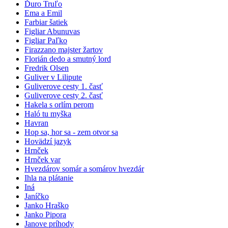
Ďuro Truľo
Ema a Emil
Farbiar šatiek
Figliar Abunuvas
Figliar Paľko
Firazzano majster žartov
Florián dedo a smutný lord
Fredrik Olsen
Guliver v Lilipute
Guliverove cesty 1. časť
Guliverove cesty 2. časť
Hakela s orlím perom
Haló tu myška
Havran
Hop sa, hor sa - zem otvor sa
Hovädzí jazyk
Hrnček
Hrnček var
Hvezdárov somár a somárov hvezdár
Ihla na plátanie
Iná
Janíčko
Janko Hraško
Janko Pipora
Janove príhody